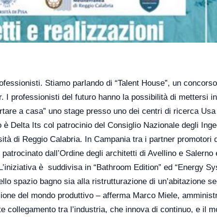
rofessionisti. Stiamo parlando di “Talent House”, un concorso
. I professionisti del futuro hanno la possibilità di mettersi i
ortare a casa” uno stage presso uno dei centri di ricerca Usa
è Delta Its col patrocinio del Consiglio Nazionale degli Inge
ità di Reggio Calabria. In Campania tra i partner promotori 
patrocinato dall’Ordine degli architetti di Avellino e Salerno 
 L’iniziativa è suddivisa in “Bathroom Edition” ed “Energy S
ello spazio bagno sia alla ristrutturazione di un’abitazione s
vazione del mondo produttivo – afferma Marco Miele, amminist
te collegamento tra l’industria, che innova di continuo, e il 