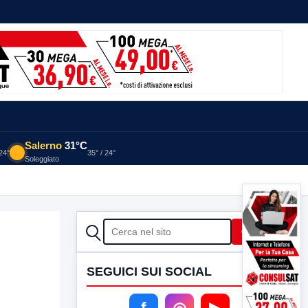
Salerno
31°C
 24°
35° / 24°
Soleggiato
CERCA
Cerca
SEGUICI SUI SOCIAL
f
◎
▶