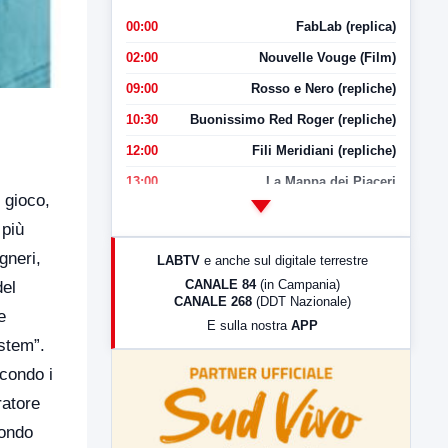
00:00
FabLab (replica)
02:00
Nouvelle Vouge (Film)
09:00
Rosso e Nero (repliche)
10:30
Buonissimo Red Roger (repliche)
12:00
Fili Meridiani (repliche)
13:00
La Mappa dei Piaceri
n gioco,
14:00
LabNews
 più
17:00
LabNews (replica)
gneri,
LABTV
e anche sul digitale terrestre
18:30
Di Faccia e di Profilo (repliche)
CANALE 84
(in Campania)
del
CANALE 268
(DDT Nazionale)
19:30
LabNews (Diretta)
e
E sulla nostra
APP
21:00
Free Sport
ystem”.
23:00
LabNews (replica)
econdo i
ratore
mondo