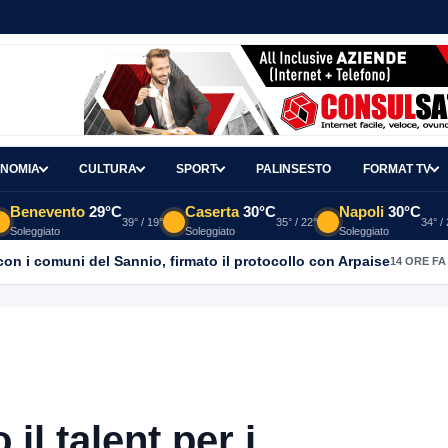
NOMIA
CULTURA
SPORT
PALINSESTO
FORMAT TV
Benevento
29°C
Caserta
30°C
Napoli
30°C
39° / 19°
35° / 22°
34° /
Soleggiato
Soleggiato
Soleggiato
con i comuni del Sannio, firmato il protocollo con Arpaise
14 ORE FA
il talent per i