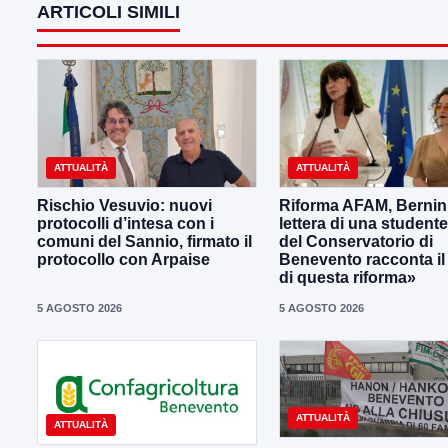
ARTICOLI SIMILI
ATTUALITÀ
ATTUALITÀ
Rischio Vesuvio: nuovi
Riforma AFAM, Bernini
protocolli d’intesa con i
lettera di una student
comuni del Sannio, firmato il
del Conservatorio di
protocollo con Arpaise
Benevento racconta il
di questa riforma»
5 AGOSTO 2026
5 AGOSTO 2026
ATTUALITÀ
ATTUALITÀ