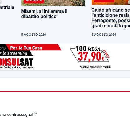
ATTUALITÀ
i
striale
Caldo africano se
Miasmi, si infiamma il
l’anticiclone resis
dibattito politico
Ferragosto, possi
gradi e notti tropi
5 AGOSTO 2026
5 AGOSTO 2026
sono contrassegnati
*