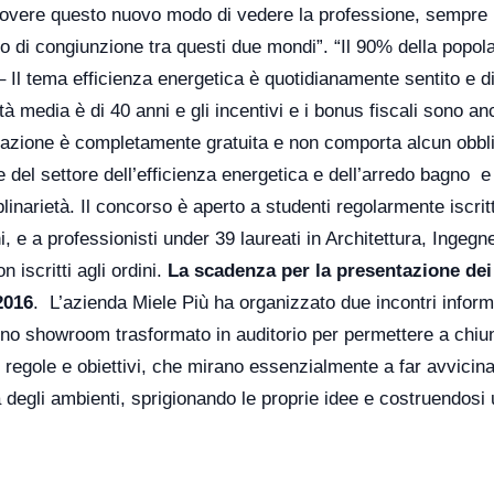
overe questo nuovo modo di vedere la professione, sempre 
o di congiunzione tra questi due mondi”. “Il 90% della popol
– Il tema efficienza energetica è quotidianamente sentito e 
ità media è di 40 anni e gli incentivi e i bonus fiscali sono an
ecipazione è completamente gratuita e non comporta alcun obbl
e del settore dell’efficienza energetica e dell’arredo bagno e
plinarietà. Il concorso è aperto a studenti regolarmente iscritt
i, e a professionisti under 39 laureati in Architettura, Ingegne
n iscritti agli ordini.
La scadenza per la presentazione dei
2016
. L’azienda Miele Più ha organizzato due incontri inform
 Uno showroom trasformato in auditorio per permettere a chi
 regole e obiettivi, che mirano essenzialmente a far avvicina
tà degli ambienti, sprigionando le proprie idee e costruendosi