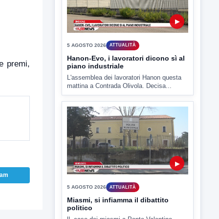
▶
5 AGOSTO 2026
ATTUALITÀ
Hanon-Evo, i lavoratori dicono sì al
 e premi,
piano industriale
L'assemblea dei lavoratori Hanon questa
mattina a Contrada Olivola. Decisa...
▶
ram
5 AGOSTO 2026
ATTUALITÀ
Miasmi, si infiamma il dibattito
politico