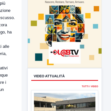
più
azione
discusso.
cora
igo, ha
i alle
ria,
ativi
unque
VIDEO ATTUALITÀ
re i
TUTTI I VIDEO
 un