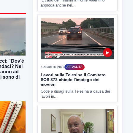
lL caso dei miasmi a Ponte Valentino
approda anche nel...
▶
ucci: “Dov’è
indaci? Nel
5 AGOSTO 2026
ATTUALITÀ
 fanno ad
Lavori sulla Telesina il Comitato
ni sono di
SOS 372 chiede l'impiego dei
movieri
Code e disagi sulla Telesina a causa dei
lavori in...