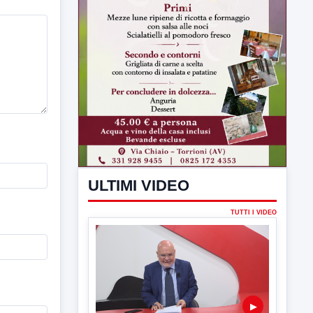
ULTIMI VIDEO
TUTTI I VIDEO
▶
6 AGOSTO 2026
LABNEWS
LabNews del 5 agosto 2026
In studio Enzo Colarusso