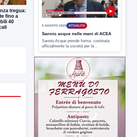
nza tregua:
▶
te fino a
bili 40
5 AGOSTO 2026
ATTUALITÀ
cali
Sannio acque nelle mani di ACEA
Sannio Acque prende forma: costituita
ufficialmente la società per la...