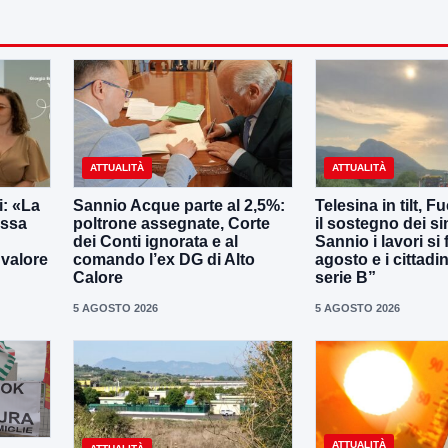
ATTUALITÀ
ATTUALITÀ
: «La
Sannio Acque parte al 2,5%:
Telesina in tilt, F
essa
poltrone assegnate, Corte
il sostegno dei s
dei Conti ignorata e al
Sannio i lavori si
 valore
comando l’ex DG di Alto
agosto e i cittadi
Calore
serie B”
5 AGOSTO 2026
5 AGOSTO 2026
ATTUALITÀ