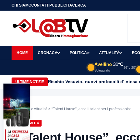
CHI SIAMO
CONTATTI
PUBBLICITÀ
CERCA
HOME
CRONACA
POLITICA
ATTUALITÀ
ECO
Avellino
31°C
36° / 20°
Soleggiato
Rischio Vesuvio: nuovi protocolli d’intesa 
ULTIME NOTIZIE
Home
>
Attualità
> “Talent House”, ecco il talent per i professionisti
ATTUALITÀ
“Talent House”, ecco 