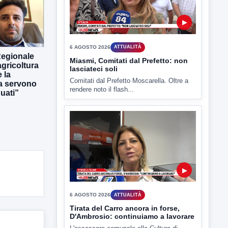
TUTTI I VIDEO
Regionale
gricoltura
 la
ra servono
▶
uati”
6 AGOSTO 2026
ATTUALITÀ
Miasmi, Comitati dal Prefetto: non
lasciateci soli
Comitati dal Prefetto Moscarella. Oltre a
rendere noto il flash...