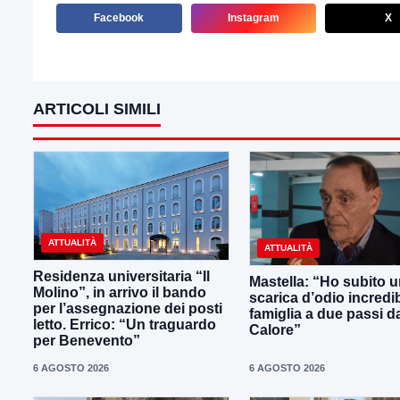
Facebook
Instagram
X
ARTICOLI SIMILI
ATTUALITÀ
ATTUALITÀ
Residenza universitaria “Il
Mastella: “Ho subito 
Molino”, in arrivo il bando
scarica d’odio incredib
per l’assegnazione dei posti
famiglia a due passi d
letto. Errico: “Un traguardo
Calore”
per Benevento”
6 AGOSTO 2026
6 AGOSTO 2026