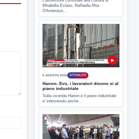
▶
6 AGOSTO 2026
ATTUALITÀ
Tirata del Carro ancora in forse,
D'Ambrosio: continuiamo a lavorare
L'assessore comunale alla Cultura di
Mirabella Eclano, Raffaella Rita
D'Ambrosio,...
▶
6 AGOSTO 2026
ATTUALITÀ
Hanon- Evo, i lavoratori dicono si al
piano industriale
Sulla vicenda Hanon e il piano industriale