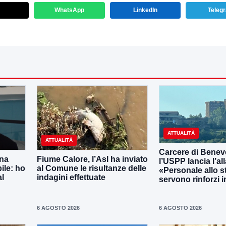
WhatsApp
LinkedIn
Teleg
ATTUALITÀ
ATTUALITÀ
Carcere di Benev
una
Fiume Calore, l’Asl ha inviato
l’USPP lancia l’al
ile: ho
al Comune le risultanze delle
«Personale allo s
al
indagini effettuate
servono rinforzi 
6 AGOSTO 2026
6 AGOSTO 2026