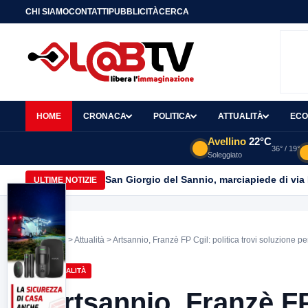
CHI SIAMO
CONTATTI
PUBBLICITÀ
CERCA
HOME
CRONACA
POLITICA
ATTUALITÀ
ECO
Avellino
22°C
36° / 19°
Soleggiato
San Giorgio del Sannio, marciapiede di via
ULTIME NOTIZIE
Home
>
Attualità
> Artsannio, Franzè FP Cgil: politica trovi soluzione per
ATTUALITÀ
Artsannio, Franzè FP 