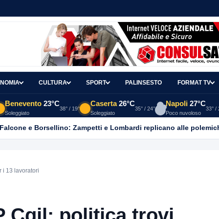
NOMIA
CULTURA
SPORT
PALINSESTO
FORMAT TV
Benevento
23°C
Caserta
26°C
Napoli
27°C
38° / 19°
35° / 24°
33° /
Soleggiato
Soleggiato
Poco nuvoloso
 Falcone e Borsellino: Zampetti e Lombardi replicano alle polemic
 i 13 lavoratori
Cgil: politica trovi