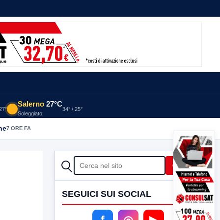
Salerno
27°C
 27°
34° / 25°
Soleggiato
he
7 ORE FA
CERCA
Cerca
SEGUICI SUI SOCIAL
f
◎
▶