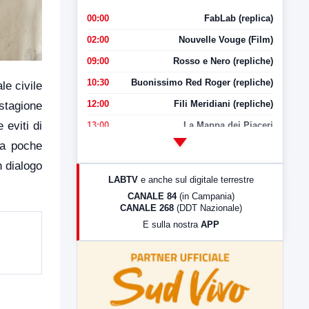
00:00
FabLab (replica)
02:00
Nouvelle Vouge (Film)
09:00
Rosso e Nero (repliche)
10:30
Buonissimo Red Roger (repliche)
le civile
12:00
Fili Meridiani (repliche)
 stagione
 eviti di
13:00
La Mappa dei Piaceri
 a poche
14:00
LabNews
n dialogo
17:00
LabNews (replica)
LABTV
e anche sul digitale terrestre
18:30
Di Faccia e di Profilo (repliche)
CANALE 84
(in Campania)
CANALE 268
(DDT Nazionale)
19:30
LabNews (Diretta)
E sulla nostra
APP
21:00
Free Sport
23:00
LabNews (replica)