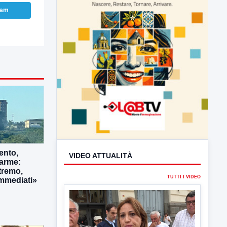
ram
ento,
larme:
tremo,
immediati»
VIDEO ATTUALITÀ