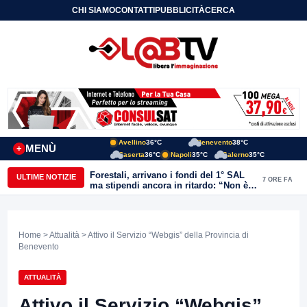
CHI SIAMO
CONTATTI
PUBBLICITÀ
CERCA
Avellino
36°C
Benevento
38°C
MENÙ
+
Caserta
36°C
Napoli
35°C
Salerno
35°C
Forestali, arrivano i fondi del 1° SAL
ULTIME NOTIZIE
7 ORE FA
ma stipendi ancora in ritardo: “Non è
più sostenibile”
Home
>
Attualità
> Attivo il Servizio “Webgis” della Provincia di
Benevento
ATTUALITÀ
Attivo il Servizio “Webgis”