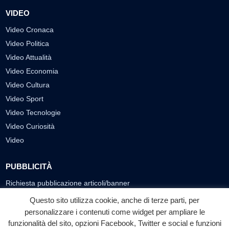
VIDEO
Video Cronaca
Video Politica
Video Attualità
Video Economia
Video Cultura
Video Sport
Video Tecnologie
Video Curiosità
Video
PUBBLICITÀ
Richiesta pubblicazione articoli/banner
Questo sito utilizza cookie, anche di terze parti, per
SEGUICI SUI SOCIAL
personalizzare i contenuti come widget per ampliare le
f
◎
▶
funzionalità del sito, opzioni Facebook, Twitter e social e funzioni