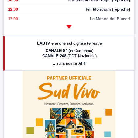
12:00
Fili Meridiani (repliche)
13:00
La Mappa dei Piaceri
14:00
LabNews
17:00
LabNews (replica)
LABTV
e anche sul digitale terrestre
18:30
Di Faccia e di Profilo (repliche)
CANALE 84
(in Campania)
CANALE 268
(DDT Nazionale)
19:30
LabNews (Diretta)
E sulla nostra
APP
21:00
Free Sport
23:00
LabNews (replica)