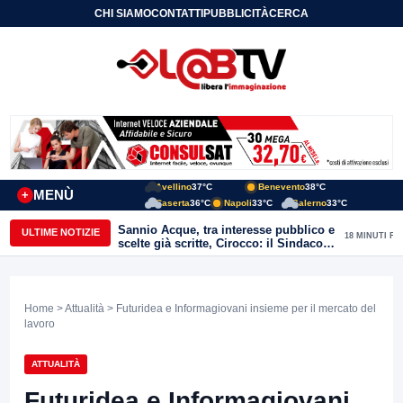
CHI SIAMO
CONTATTI
PUBBLICITÀ
CERCA
Avellino
37°C
Benevento
38°C
MENÙ
+
Caserta
36°C
Napoli
33°C
Salerno
33°C
Sannio Acque, tra interesse pubblico e
ULTIME NOTIZIE
18 MINUTI FA
scelte già scritte, Cirocco: il Sindaco
renda chiara la posizione di Molinara
Home
>
Attualità
> Futuridea e Informagiovani insieme per il mercato del
lavoro
ATTUALITÀ
Futuridea e Informagiovani