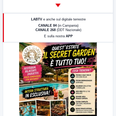
14:00
LabNews
17:00
LabNews (replica)
LABTV
e anche sul digitale terrestre
18:30
Di Faccia e di Profilo (repliche)
CANALE 84
(in Campania)
CANALE 268
(DDT Nazionale)
19:30
LabNews (Diretta)
E sulla nostra
APP
21:00
Free Sport
23:00
LabNews (replica)