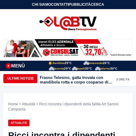
CHI SIAMO
CONTATTI
PUBBLICITÀ
CERCA
Avellino
25°C
Benevento
26°C
MENÙ
+
Caserta
29°C
Napoli
30°C
Salerno
30°C
Frasso Telesino, gatta trovata con
ULTIME NOTIZIE
3 ORE FA
mandibola rotta e corpo cosparso di
colla: “Atto di inaudita crudeltà”
Home
>
Attualità
> Ricci incontra i dipendenti della fallita Art Sannio
Campania
ATTUALITÀ
Ricci incontra i dipendenti