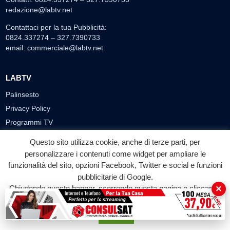
redazione@labtv.net
Contattaci per la tua Pubblicità:
0824.337274 – 327.7390733
email:
commerciale@labtv.net
LABTV
Palinsesto
Privacy Policy
Programmi TV
Speciale LabTv
Questo sito utilizza cookie, anche di terze parti, per
Doppio Taglio
personalizzare i contenuti come widget per ampliare le
Free sport
funzionalità del sito, opzioni Facebook, Twitter e social e funzioni
pubblicitarie di Google.
L’Orlando Curioso
×
Chiudendo questo banner, scorrendo questa pagina o cliccando
La Bottega di Filosofia
su qualunque suo elemento acconsenti all'uso dei cookie.
Labnews
Accetta
Le Voci del Parco