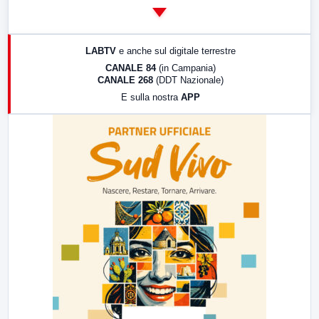
14:00
LabNews
17:00
LabNews (replica)
LABTV
e anche sul digitale terrestre
18:30
Di Faccia e di Profilo (repliche)
CANALE 84
(in Campania)
CANALE 268
(DDT Nazionale)
19:30
LabNews (Diretta)
E sulla nostra
APP
21:00
Free Sport
23:00
LabNews (replica)