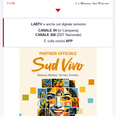
13:00
La Mappa dei Piaceri
14:00
LabNews
17:00
LabNews (replica)
LABTV
e anche sul digitale terrestre
18:30
Di Faccia e di Profilo (repliche)
CANALE 84
(in Campania)
CANALE 268
(DDT Nazionale)
19:30
LabNews (Diretta)
E sulla nostra
APP
21:00
Free Sport
23:00
LabNews (replica)