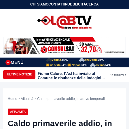
CHI SIAMO
CONTATTI
PUBBLICITÀ
CERCA
Avellino
34°C
Benevento
35°C
MENÙ
+
Caserta
34°C
Napoli
33°C
Salerno
34°C
Fiume Calore, l’Asl ha inviato al
ULTIME NOTIZIE
15 MINUTI FA
Comune le risultanze delle indagini
effettuate
Home
>
Attualità
> Caldo primaverile addio, in arrivo temporali
ATTUALITÀ
Caldo primaverile addio, in