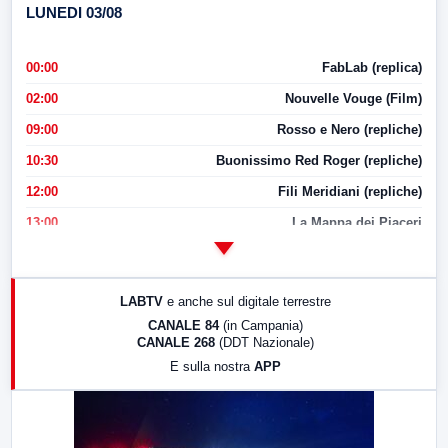
LUNEDI 03/08
00:00
FabLab (replica)
02:00
Nouvelle Vouge (Film)
09:00
Rosso e Nero (repliche)
10:30
Buonissimo Red Roger (repliche)
12:00
Fili Meridiani (repliche)
13:00
La Mappa dei Piaceri
14:00
LabNews
17:00
LabNews (replica)
LABTV
e anche sul digitale terrestre
18:30
Di Faccia e di Profilo (repliche)
CANALE 84
(in Campania)
CANALE 268
(DDT Nazionale)
19:30
LabNews (Diretta)
E sulla nostra
APP
21:00
Free Sport
23:00
LabNews (replica)