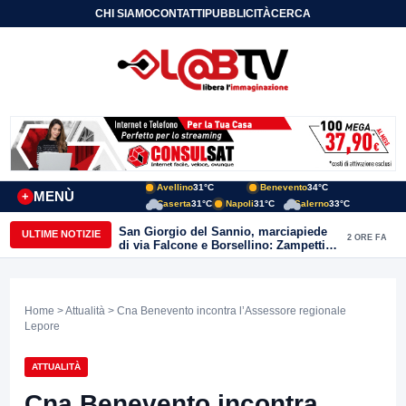
CHI SIAMO
CONTATTI
PUBBLICITÀ
CERCA
Avellino
31°C
Benevento
34°C
MENÙ
+
Caserta
31°C
Napoli
31°C
Salerno
33°C
San Giorgio del Sannio, marciapiede
ULTIME NOTIZIE
2 ORE FA
di via Falcone e Borsellino: Zampetti e
Lombardi replicano alle polemiche
Home
>
Attualità
> Cna Benevento incontra l’Assessore regionale
Lepore
ATTUALITÀ
Cna Benevento incontra