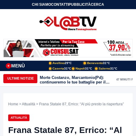
CHI SIAMO
CONTATTI
PUBBLICITÀ
CERCA
Avellino
29°C
Benevento
31°C
MENÙ
+
Caserta
31°C
Napoli
31°C
Salerno
31°C
Morte Costanzo, Marcantonio(Pd):
ULTIME NOTIZIE
47 MINUTI FA
continueremo le tue battaglie per il
Sannio
Home
>
Attualità
> Frana Statale 87, Errico: “Al più presto la riapertura”
ATTUALITÀ
Frana Statale 87, Errico: “Al