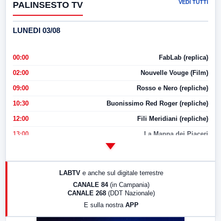
VEDI TUTTI
PALINSESTO TV
LUNEDI 03/08
00:00
FabLab (replica)
02:00
Nouvelle Vouge (Film)
09:00
Rosso e Nero (repliche)
10:30
Buonissimo Red Roger (repliche)
12:00
Fili Meridiani (repliche)
13:00
La Mappa dei Piaceri
14:00
LabNews
17:00
LabNews (replica)
LABTV
e anche sul digitale terrestre
18:30
Di Faccia e di Profilo (repliche)
CANALE 84
(in Campania)
CANALE 268
(DDT Nazionale)
19:30
LabNews (Diretta)
E sulla nostra
APP
21:00
Free Sport