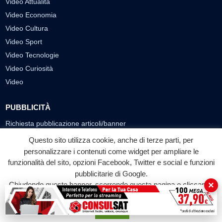
Video Attualità
Video Economia
Video Cultura
Video Sport
Video Tecnologie
Video Curiosità
Video
PUBBLICITÀ
Richiesta pubblicazione articoli/banner
Questo sito utilizza cookie, anche di terze parti, per
SEGUICI SUI SOCIAL
personalizzare i contenuti come widget per ampliare le
f
◎
▶
funzionalità del sito, opzioni Facebook, Twitter e social e funzioni
pubblicitarie di Google.
Facebook
Instagram
YouTube
×
Chiudendo questo banner, scorrendo questa pagina o cliccando
su qualunque suo elemento acconsenti all'uso dei cookie.
© 2026 LABTV - Tutti i diritti riservati
Accetta