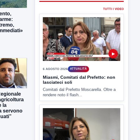
6 AGOSTO 2026
ATTUALITÀ
ento,
Miasmi, Comitati dal Prefetto: non
lasciateci soli
larme:
tremo,
Comitati dal Prefetto Moscarella. Oltre a
immediati»
rendere noto il flash...
▶
Regionale
6 AGOSTO 2026
ATTUALITÀ
gricoltura
Tirata del Carro ancora in forse,
 la
D'Ambrosio: continuiamo a lavorare
ra servono
uati”
L'assessore comunale alla Cultura di
Mirabella Eclano, Raffaella Rita
D'Ambrosio,...