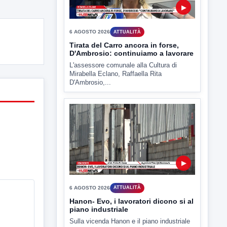
▶
6 AGOSTO 2026
ATTUALITÀ
Hanon- Evo, i lavoratori dicono si al
piano industriale
Sulla vicenda Hanon e il piano industriale
e' intervenuto anche...
▶