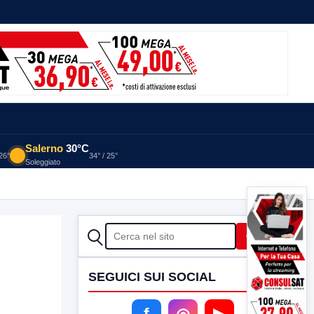
Salerno
30°C
 26°
34° / 25°
Soleggiato
CERCA
Cerca
SEGUICI SUI SOCIAL
f
◎
▶