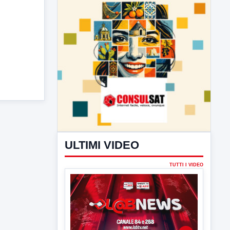
ULTIMI VIDEO
TUTTI I VIDEO
▶
7 AGOSTO 2026
LABNEWS
LabNews del 6 agosto 2026
In studio Enzo colarusso