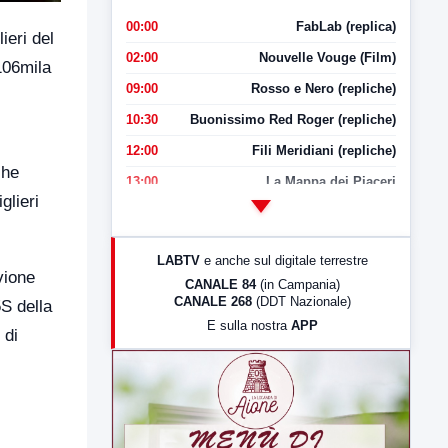
00:00
FabLab (replica)
ieri del
02:00
Nouvelle Vouge (Film)
106mila
09:00
Rosso e Nero (repliche)
10:30
Buonissimo Red Roger (repliche)
12:00
Fili Meridiani (repliche)
che
13:00
La Mappa dei Piaceri
glieri
14:00
LabNews
17:00
LabNews (replica)
LABTV
e anche sul digitale terrestre
18:30
Di Faccia e di Profilo (repliche)
vione
CANALE 84
(in Campania)
CANALE 268
(DDT Nazionale)
5S della
19:30
LabNews (Diretta)
E sulla nostra
APP
 di
21:00
Free Sport
23:00
LabNews (replica)