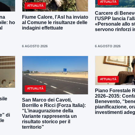
ATTUALITÀ
ATTUALITÀ
Carcere di Benev
una
Fiume Calore, l’Asl ha inviato
l’USPP lancia l’al
ile: ho
al Comune le risultanze delle
«Personale allo s
al
indagini effettuate
servono rinforzi 
6 AGOSTO 2026
6 AGOSTO 2026
ATTUALITÀ
ATTUALITÀ
Piano Forestale 
2026–2035: Confa
ile
San Marco dei Cavoti,
Benevento, “bene
Borrillo e Ricci (Forza Italia):
pianificazione, o
“L’inaugurazione della
investimenti adeg
e” di
Variante rappresenta un
le
risultato storico per il
territorio”