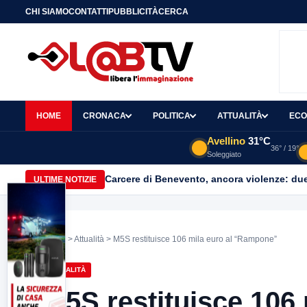
CHI SIAMO
CONTATTI
PUBBLICITÀ
CERCA
HOME
CRONACA
POLITICA
ATTUALITÀ
ECO
Avellino
31°C
36° / 19°
Soleggiato
Carcere di Benevento, ancora violenze: due 
ULTIME NOTIZIE
Home
>
Attualità
> M5S restituisce 106 mila euro al “Rampone”
ATTUALITÀ
M5S restituisce 106