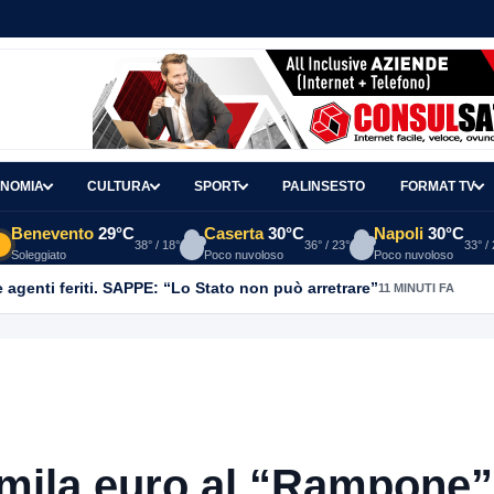
NOMIA
CULTURA
SPORT
PALINSESTO
FORMAT TV
Benevento
29°C
Caserta
30°C
Napoli
30°C
38° / 18°
36° / 23°
33° /
Soleggiato
Poco nuvoloso
Poco nuvoloso
agenti feriti. SAPPE: “Lo Stato non può arretrare”
11 MINUTI FA
 mila euro al “Rampone”