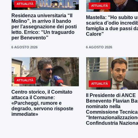
ATTUALITÀ
ATTUALITÀ
Residenza universitaria “Il
Mastella: “Ho subito 
Molino”, in arrivo il bando
scarica d’odio incredib
per l’assegnazione dei posti
famiglia a due passi d
letto. Errico: “Un traguardo
Calore”
per Benevento”
6 AGOSTO 2026
6 AGOSTO 2026
ATTUALITÀ
ATTUALITÀ
Centro storico, il Comitato
Il Presidente di ANCE
attacca il Comune:
Benevento Flavian Bas
«Parcheggi, rumore e
nominato nella
degrado, servono risposte
Commissione Tecnica
immediate»
“Internazionalizzazion
Confindustria Naziona