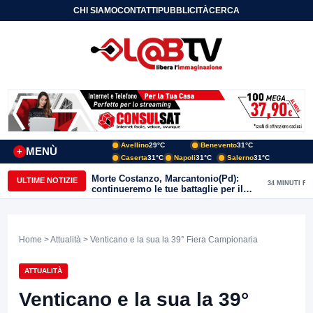
CHI SIAMO
CONTATTI
PUBBLICITÀ
CERCA
Avellino
29°C
Benevento
31°C
MENÙ
+
Caserta
31°C
Napoli
31°C
Salerno
31°C
Morte Costanzo, Marcantonio(Pd):
ULTIME NOTIZIE
34 MINUTI FA
continueremo le tue battaglie per il
Sannio
Home
>
Attualità
> Venticano e la sua la 39° Fiera Campionaria
ATTUALITÀ
Venticano e la sua la 39°