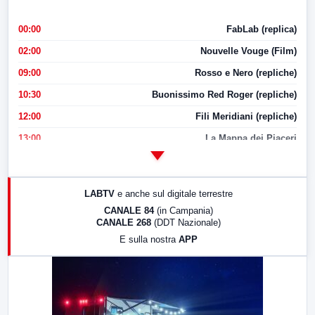
00:00
FabLab (replica)
02:00
Nouvelle Vouge (Film)
09:00
Rosso e Nero (repliche)
10:30
Buonissimo Red Roger (repliche)
12:00
Fili Meridiani (repliche)
13:00
La Mappa dei Piaceri
14:00
LabNews
17:00
LabNews (replica)
LABTV
e anche sul digitale terrestre
18:30
Di Faccia e di Profilo (repliche)
CANALE 84
(in Campania)
CANALE 268
(DDT Nazionale)
19:30
LabNews (Diretta)
E sulla nostra
APP
21:00
Free Sport
23:00
LabNews (replica)