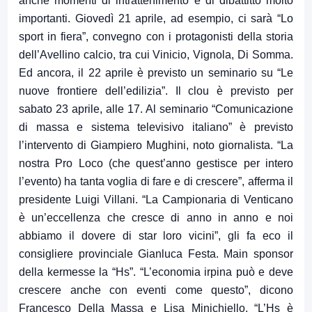
anche momenti di intrattenimento e di dibattitto molto
importanti. Giovedì 21 aprile, ad esempio, ci sarà “Lo
sport in fiera”, convegno con i protagonisti della storia
dell’Avellino calcio, tra cui Vinicio, Vignola, Di Somma.
Ed ancora, il 22 aprile è previsto un seminario su “Le
nuove frontiere dell’edilizia”. Il clou è previsto per
sabato 23 aprile, alle 17. Al seminario “Comunicazione
di massa e sistema televisivo italiano” è previsto
l’intervento di Giampiero Mughini, noto giornalista. “La
nostra Pro Loco (che quest’anno gestisce per intero
l’evento) ha tanta voglia di fare e di crescere”, afferma il
presidente Luigi Villani. “La Campionaria di Venticano
è un’eccellenza che cresce di anno in anno e noi
abbiamo il dovere di star loro vicini”, gli fa eco il
consigliere provinciale Gianluca Festa. Main sponsor
della kermesse la “Hs”. “L’economia irpina può e deve
crescere anche con eventi come questo”, dicono
Francesco Della Massa e Lisa Minichiello. “L’Hs è