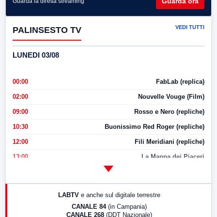
Guarda ora
Guarda la diretta streaming
VEDI TUTTI
PALINSESTO TV
LUNEDI 03/08
00:00
FabLab (replica)
02:00
Nouvelle Vouge (Film)
09:00
Rosso e Nero (repliche)
10:30
Buonissimo Red Roger (repliche)
12:00
Fili Meridiani (repliche)
13:00
La Mappa dei Piaceri
14:00
LabNews
17:00
LabNews (replica)
LABTV
e anche sul digitale terrestre
18:30
Di Faccia e di Profilo (repliche)
CANALE 84
(in Campania)
CANALE 268
(DDT Nazionale)
19:30
LabNews (Diretta)