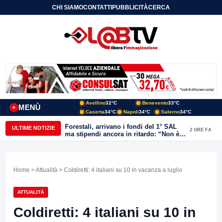
CHI SIAMO
CONTATTI
PUBBLICITÀ
CERCA
Avellino
32°C
Benevento
33°C
MENÙ
+
Caserta
34°C
Napoli
34°C
Salerno
34°C
Forestali, arrivano i fondi del 1° SAL
ULTIME NOTIZIE
2 ORE FA
ma stipendi ancora in ritardo: “Non è
più sostenibile”
Home
>
Attualità
> Coldiretti: 4 italiani su 10 in vacanza a luglio
ATTUALITÀ
Coldiretti: 4 italiani su 10 in