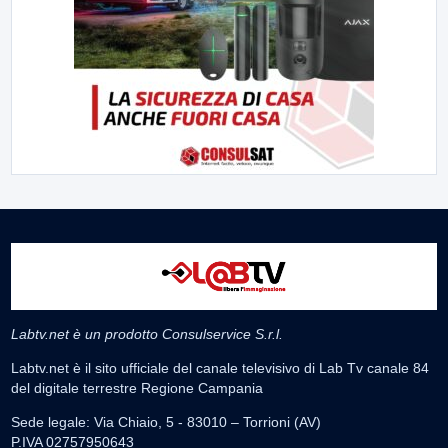
Labtv.net è un prodotto Consulservice S.r.l.
Labtv.net è il sito ufficiale del canale televisivo di Lab Tv canale 84
del digitale terrestre Regione Campania
Sede legale: Via Chiaio, 5 - 83010 – Torrioni (AV)
P.IVA 02757950643