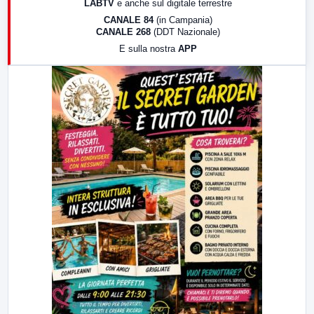
LABTV
e anche sul digitale terrestre
18:30
Di Faccia e di Profilo (repliche)
CANALE 84
(in Campania)
CANALE 268
(DDT Nazionale)
19:30
LabNews (Diretta)
E sulla nostra
APP
21:00
Free Sport
23:00
LabNews (replica)