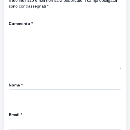
Il tuo indirizzo email non sarà pubblicato.
I campi obbligatori
sono contrassegnati
*
Commento
*
Nome
*
Email
*