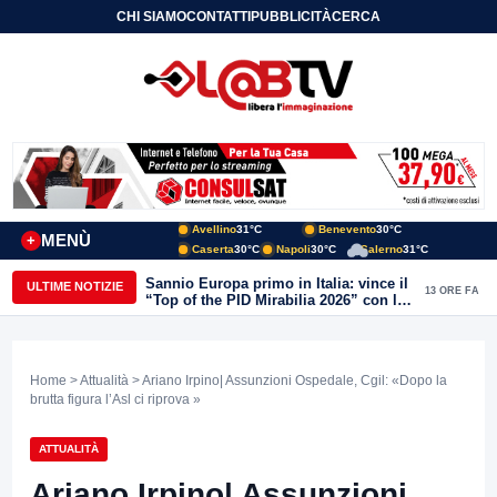
CHI SIAMO
CONTATTI
PUBBLICITÀ
CERCA
Avellino
31°C
Benevento
30°C
MENÙ
+
Caserta
30°C
Napoli
30°C
Salerno
31°C
Sannio Europa primo in Italia: vince il
ULTIME NOTIZIE
13 ORE FA
“Top of the PID Mirabilia 2026” con la
realtà virtuale nei musei del Sannio
Home
>
Attualità
> Ariano Irpino| Assunzioni Ospedale, Cgil: «Dopo la
brutta figura l’Asl ci riprova »
ATTUALITÀ
Ariano Irpino| Assunzioni