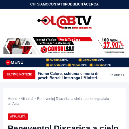
CHI SIAMO
CONTATTI
PUBBLICITÀ
CERCA
Avellino
28°C
Benevento
25°C
MENÙ
+
Caserta
29°C
Napoli
29°C
Salerno
31°C
Fiume Calore, schiuma e moria di
ULTIME NOTIZIE
10 ORE FA
pesci: Borrelli interroga i Ministri.
“Benevento paga l’assenza del
depuratore
Home
>
Attualità
> Benevento| Discarica a cielo aperto segnalata
all’Asia
ATTUALITÀ
Benevento| Discarica a cielo