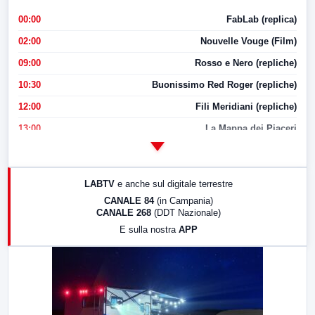
00:00
FabLab (replica)
02:00
Nouvelle Vouge (Film)
09:00
Rosso e Nero (repliche)
10:30
Buonissimo Red Roger (repliche)
12:00
Fili Meridiani (repliche)
13:00
La Mappa dei Piaceri
14:00
LabNews
17:00
LabNews (replica)
LABTV
e anche sul digitale terrestre
18:30
Di Faccia e di Profilo (repliche)
CANALE 84
(in Campania)
CANALE 268
(DDT Nazionale)
19:30
LabNews (Diretta)
E sulla nostra
APP
21:00
Free Sport
23:00
LabNews (replica)