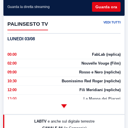
Guarda ora
Guarda la diretta streaming
VEDI TUTTI
PALINSESTO TV
LUNEDI 03/08
00:00
FabLab (replica)
02:00
Nouvelle Vouge (Film)
09:00
Rosso e Nero (repliche)
10:30
Buonissimo Red Roger (repliche)
12:00
Fili Meridiani (repliche)
13:00
La Mappa dei Piaceri
14:00
LabNews
17:00
LabNews (replica)
LABTV
e anche sul digitale terrestre
18:30
Di Faccia e di Profilo (repliche)