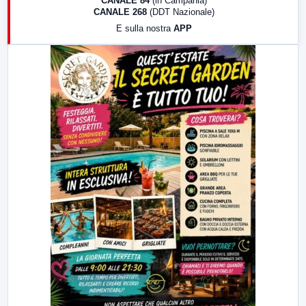
CANALE 84
(in Campania)
CANALE 268
(DDT Nazionale)
19:30
LabNews (Diretta)
E sulla nostra
APP
21:00
Free Sport
23:00
LabNews (replica)