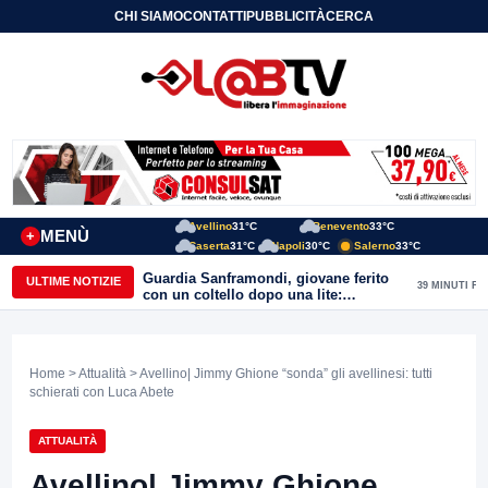
CHI SIAMO
CONTATTI
PUBBLICITÀ
CERCA
Avellino
31°C
Benevento
33°C
MENÙ
+
Caserta
31°C
Napoli
30°C
Salerno
33°C
Guardia Sanframondi, giovane ferito
ULTIME NOTIZIE
39 MINUTI FA
con un coltello dopo una lite:
individuato il presunto autore
Home
>
Attualità
> Avellino| Jimmy Ghione “sonda” gli avellinesi: tutti
schierati con Luca Abete
ATTUALITÀ
Avellino| Jimmy Ghione