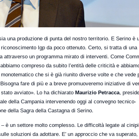
 una produzione di punta del nostro territorio. E Serino è u
l riconoscimento Igp da poco ottenuto. Certo, si tratta di una
ciata attraverso un programma mirato di interventi. Come Com
abbiamo compreso da subito l’entità delle criticità e abbiam
le monotematico che si è già riunito diverse volte e che vede 
i. Bisogna fare di più e a breve promuoveremo iniziative di ver
è stato avviato». Lo ha dichiarato
Maurizio Petracca
, presid
nale della Campania intervenendo oggi al convegno tecnico-
one della Sagra della Castagna di Serino.
– è un settore molto complesso. Le difficoltà legate al cinip
sulle soluzioni da adottare. E’ un approccio che va superato