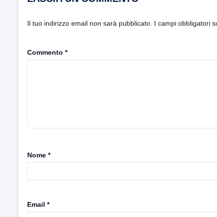
Il tuo indirizzo email non sarà pubblicato.
I campi obbligatori 
Commento
*
Nome
*
Email
*