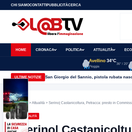
CHI SIAMO
CONTATTI
PUBBLICITÀ
CERCA
HOME
CRONACA
POLITICA
ATTUALITÀ
ECO
Avellino
34°C
36° / 20°
Pioggia
San Giorgio del Sannio, pistola rubata nasc
ULTIME NOTIZIE
Home
>
Attualità
> Serino| Castanicoltura, Petracca: presto in Commissi
ATTUALITÀ
Serino| Castanicoltu