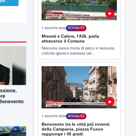
ram
TUTTI I VIDEO
▶
7 AGOSTO 2026
ATTUALITÀ
Miasmi e Calore, l'ASL parla
attraverso il Comune
Nessuna nuova moria di pesci e nessuna
essione,
criticità igienico-sanitaria nel...
bre
 Benevento