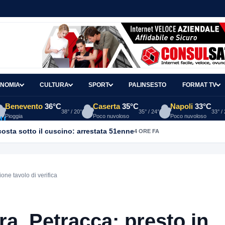
NOMIA
CULTURA
SPORT
PALINSESTO
FORMAT TV
Benevento
36°C
Caserta
35°C
Napoli
33°C
38° / 20°
35° / 24°
33° /
Pioggia
Poco nuvoloso
Poco nuvoloso
osta sotto il cuscino: arrestata 51enne
4 ORE FA
one tavolo di verifica
ra, Petracca: presto in