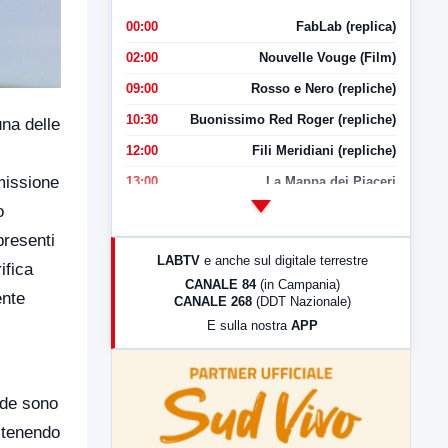
00:00
FabLab (replica)
02:00
Nouvelle Vouge (Film)
09:00
Rosso e Nero (repliche)
10:30
Buonissimo Red Roger (repliche)
na delle
12:00
Fili Meridiani (repliche)
missione
13:00
La Mappa dei Piaceri
o
14:00
LabNews
presenti
17:00
LabNews (replica)
LABTV
e anche sul digitale terrestre
ifica
18:30
Di Faccia e di Profilo (repliche)
CANALE 84
(in Campania)
ente
CANALE 268
(DDT Nazionale)
19:30
LabNews (Diretta)
E sulla nostra
APP
21:00
Free Sport
23:00
LabNews (replica)
ide sono
, tenendo