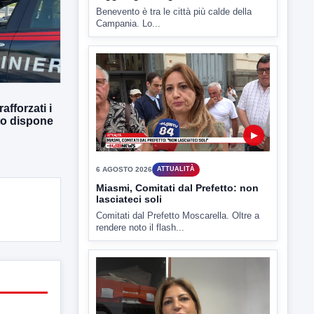
▶
7 AGOSTO 2026
ATTUALITÀ
Benevento tra le città più roventi
della Campania, piazza Fusco
raggiunge i 45 gradi
Benevento è tra le città più calde della
afforzati i
Campania. Lo...
tto dispone
▶
6 AGOSTO 2026
ATTUALITÀ
Miasmi, Comitati dal Prefetto: non
lasciateci soli
Comitati dal Prefetto Moscarella. Oltre a