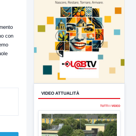
umento
emo con
remo
uole
VIDEO ATTUALITÀ