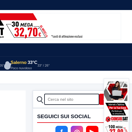
Salerno
33°C
 26°
33° / 26°
Poco nuvoloso
CERCA
Cerca
SEGUICI SUI SOCIAL
f
◎
▶