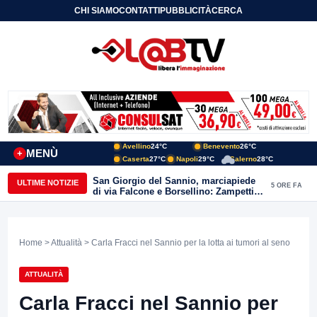
CHI SIAMO
CONTATTI
PUBBLICITÀ
CERCA
Avellino
24°C
Benevento
26°C
MENÙ
+
Caserta
27°C
Napoli
29°C
Salerno
28°C
San Giorgio del Sannio, marciapiede
ULTIME NOTIZIE
5 ORE FA
di via Falcone e Borsellino: Zampetti e
Lombardi replicano alle polemiche
Home
>
Attualità
> Carla Fracci nel Sannio per la lotta ai tumori al seno
ATTUALITÀ
Carla Fracci nel Sannio per