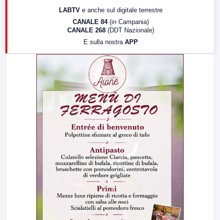
17:00
LabNews (replica)
LABTV
e anche sul digitale terrestre
18:30
Di Faccia e di Profilo (repliche)
CANALE 84
(in Campania)
CANALE 268
(DDT Nazionale)
19:30
LabNews (Diretta)
E sulla nostra
APP
21:00
Free Sport
23:00
LabNews (replica)