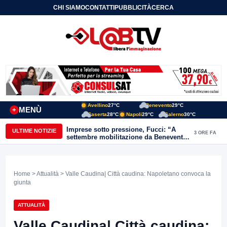
CHI SIAMO
CONTATTI
PUBBLICITÀ
CERCA
Avellino
27°C
Benevento
29°C
MENÙ
+
Caserta
28°C
Napoli
29°C
Salerno
30°C
Imprese sotto pressione, Fucci: “A
ULTIME NOTIZIE
3 ORE FA
settembre mobilitazione da Benevento
e Avellino”
Home
>
Attualità
> Valle Caudina| Città caudina: Napoletano convoca la
giunta
ATTUALITÀ
Valle Caudina| Città caudina: