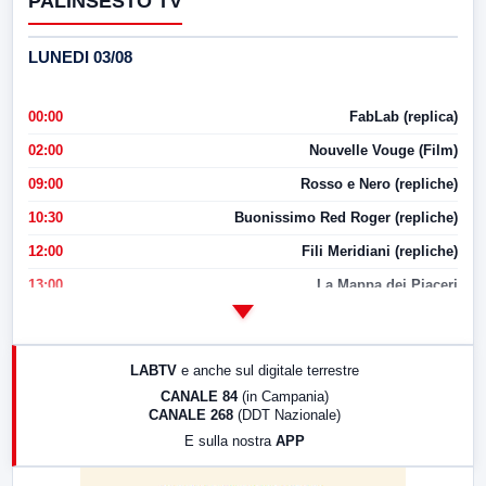
PALINSESTO TV
LUNEDI 03/08
00:00
FabLab (replica)
02:00
Nouvelle Vouge (Film)
09:00
Rosso e Nero (repliche)
10:30
Buonissimo Red Roger (repliche)
12:00
Fili Meridiani (repliche)
13:00
La Mappa dei Piaceri
14:00
LabNews
17:00
LabNews (replica)
LABTV
e anche sul digitale terrestre
18:30
Di Faccia e di Profilo (repliche)
CANALE 84
(in Campania)
CANALE 268
(DDT Nazionale)
19:30
LabNews (Diretta)
E sulla nostra
APP
21:00
Free Sport