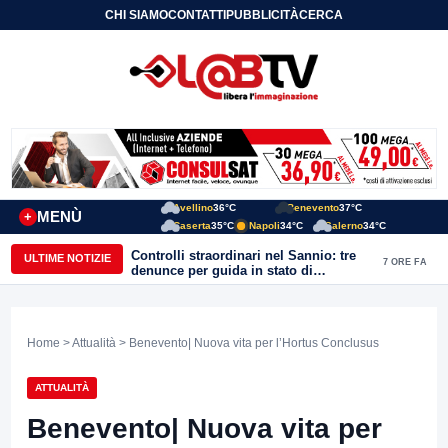
CHI SIAMO
CONTATTI
PUBBLICITÀ
CERCA
Avellino
36°C
Benevento
37°C
MENÙ
+
Caserta
35°C
Napoli
34°C
Salerno
34°C
Controlli straordinari nel Sannio: tre
ULTIME NOTIZIE
7 ORE FA
denunce per guida in stato di
ebbrezza, un arresto e 1.500 kg di
conserve sequestrate
Home
>
Attualità
> Benevento| Nuova vita per l’Hortus Conclusus
ATTUALITÀ
Benevento| Nuova vita per