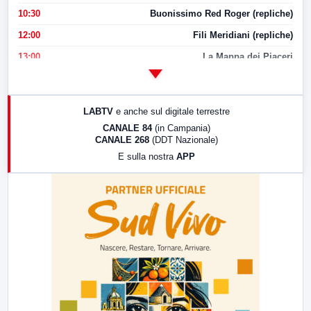
10:30
Buonissimo Red Roger (repliche)
12:00
Fili Meridiani (repliche)
13:00
La Mappa dei Piaceri
14:00
LabNews
17:00
LabNews (replica)
LABTV
e anche sul digitale terrestre
18:30
Di Faccia e di Profilo (repliche)
CANALE 84
(in Campania)
CANALE 268
(DDT Nazionale)
19:30
LabNews (Diretta)
E sulla nostra
APP
21:00
Free Sport
23:00
LabNews (replica)