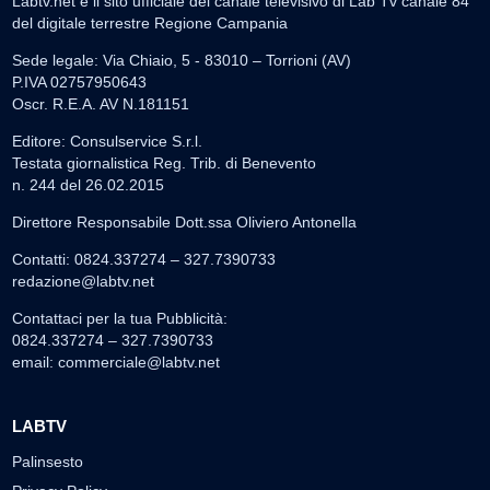
Labtv.net è il sito ufficiale del canale televisivo di Lab Tv canale 84
del digitale terrestre Regione Campania
Sede legale: Via Chiaio, 5 - 83010 – Torrioni (AV)
P.IVA 02757950643
Oscr. R.E.A. AV N.181151
Editore: Consulservice S.r.l.
Testata giornalistica Reg. Trib. di Benevento
n. 244 del 26.02.2015
Direttore Responsabile Dott.ssa Oliviero Antonella
Contatti: 0824.337274 – 327.7390733
redazione@labtv.net
Contattaci per la tua Pubblicità:
0824.337274 – 327.7390733
email:
commerciale@labtv.net
LABTV
Palinsesto