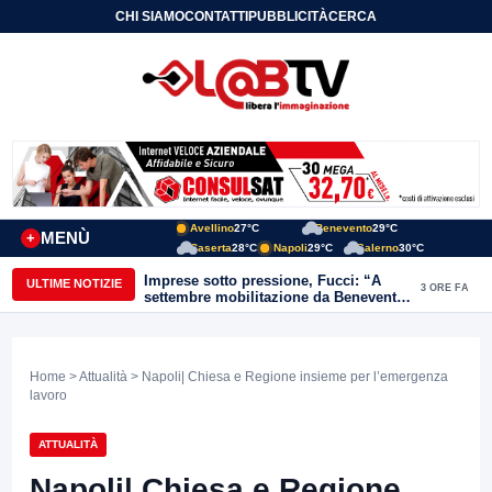
CHI SIAMO
CONTATTI
PUBBLICITÀ
CERCA
Avellino
27°C
Benevento
29°C
MENÙ
+
Caserta
28°C
Napoli
29°C
Salerno
30°C
Imprese sotto pressione, Fucci: “A
ULTIME NOTIZIE
3 ORE FA
settembre mobilitazione da Benevento
e Avellino”
Home
>
Attualità
> Napoli| Chiesa e Regione insieme per l’emergenza
lavoro
ATTUALITÀ
Napoli| Chiesa e Regione