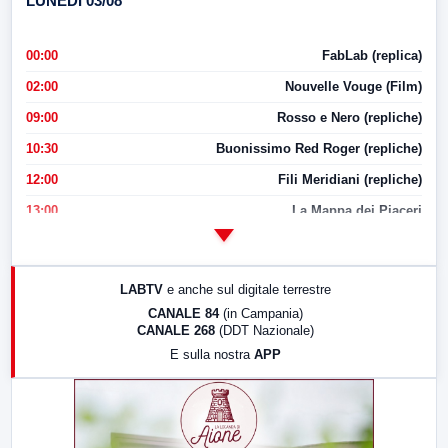
LUNEDI 03/08
00:00
FabLab (replica)
02:00
Nouvelle Vouge (Film)
09:00
Rosso e Nero (repliche)
10:30
Buonissimo Red Roger (repliche)
12:00
Fili Meridiani (repliche)
13:00
La Mappa dei Piaceri
14:00
LabNews
17:00
LabNews (replica)
LABTV
e anche sul digitale terrestre
18:30
Di Faccia e di Profilo (repliche)
CANALE 84
(in Campania)
CANALE 268
(DDT Nazionale)
19:30
LabNews (Diretta)
E sulla nostra
APP
21:00
Free Sport
23:00
LabNews (replica)