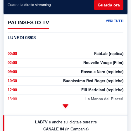
Guarda ora
Guarda la diretta streaming
VEDI TUTTI
PALINSESTO TV
LUNEDI 03/08
00:00
FabLab (replica)
02:00
Nouvelle Vouge (Film)
09:00
Rosso e Nero (repliche)
10:30
Buonissimo Red Roger (repliche)
12:00
Fili Meridiani (repliche)
13:00
La Mappa dei Piaceri
14:00
LabNews
17:00
LabNews (replica)
LABTV
e anche sul digitale terrestre
18:30
Di Faccia e di Profilo (repliche)
CANALE 84
(in Campania)