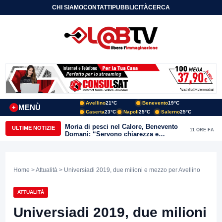
CHI SIAMO
CONTATTI
PUBBLICITÀ
CERCA
Avellino
21°C
Benevento
19°C
MENÙ
+
Caserta
23°C
Napoli
25°C
Salerno
25°C
Moria di pesci nel Calore, Benevento
ULTIME NOTIZIE
11 ORE FA
Domani: “Servono chiarezza e
approfondimenti sulla gestione
ambientale”
Home
>
Attualità
> Universiadi 2019, due milioni e mezzo per Avellino
ATTUALITÀ
Universiadi 2019, due milioni