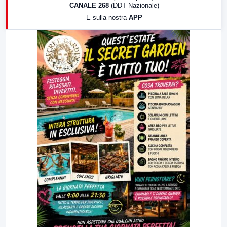
CANALE 268
(DDT Nazionale)
19:30
LabNews (Diretta)
E sulla nostra
APP
21:00
Free Sport
23:00
LabNews (replica)