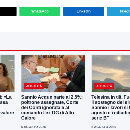
WhatsApp
LinkedIn
Teleg
ATTUALITÀ
ATTUALITÀ
: «La
Sannio Acque parte al 2,5%:
Telesina in tilt, F
essa
poltrone assegnate, Corte
il sostegno dei s
dei Conti ignorata e al
Sannio i lavori si
 valore
comando l’ex DG di Alto
agosto e i cittadi
Calore
serie B”
5 AGOSTO 2026
5 AGOSTO 2026