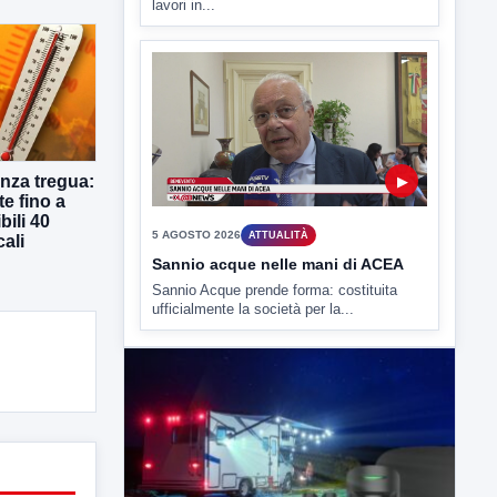
▶
5 AGOSTO 2026
ATTUALITÀ
nza tregua:
te fino a
Sannio acque nelle mani di ACEA
bili 40
Sannio Acque prende forma: costituita
cali
ufficialmente la società per la...