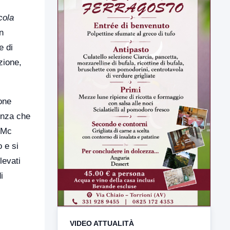
cola
n
e di
zione,
one
lenza che
o Mc
 e si
levati
i
VIDEO ATTUALITÀ
TUTTI I VIDEO