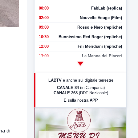
00:00
FabLab (replica)
02:00
Nouvelle Vouge (Film)
09:00
Rosso e Nero (repliche)
10:30
Buonissimo Red Roger (repliche)
12:00
Fili Meridiani (repliche)
13:00
La Mappa dei Piaceri
14:00
LabNews
17:00
LabNews (replica)
LABTV
e anche sul digitale terrestre
18:30
Di Faccia e di Profilo (repliche)
CANALE 84
(in Campania)
CANALE 268
(DDT Nazionale)
19:30
LabNews (Diretta)
E sulla nostra
APP
21:00
Free Sport
23:00
LabNews (replica)
ma di