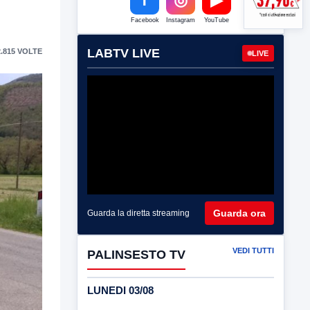
Facebook
Instagram
YouTube
LABTV LIVE
.815 VOLTE
LIVE
Guarda ora
Guarda la diretta streaming
VEDI TUTTI
PALINSESTO TV
LUNEDI 03/08