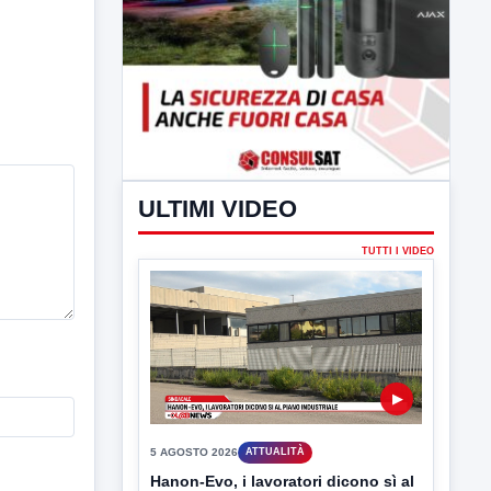
ULTIMI VIDEO
TUTTI I VIDEO
▶
5 AGOSTO 2026
ATTUALITÀ
Hanon-Evo, i lavoratori dicono sì al
piano industriale
L'assemblea dei lavoratori Hanon questa
mattina a Contrada Olivola. Decisa...