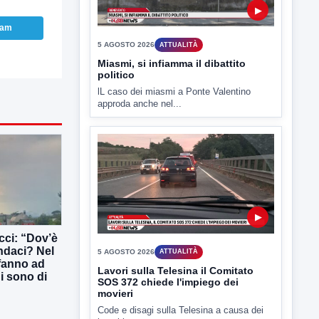
5 AGOSTO 2026
ATTUALITÀ
Miasmi, si infiamma il dibattito
ram
politico
lL caso dei miasmi a Ponte Valentino
approda anche nel...
▶
5 AGOSTO 2026
ATTUALITÀ
Lavori sulla Telesina il Comitato
ucci: “Dov’è
SOS 372 chiede l'impiego dei
indaci? Nel
movieri
 fanno ad
Code e disagi sulla Telesina a causa dei
ni sono di
lavori in...