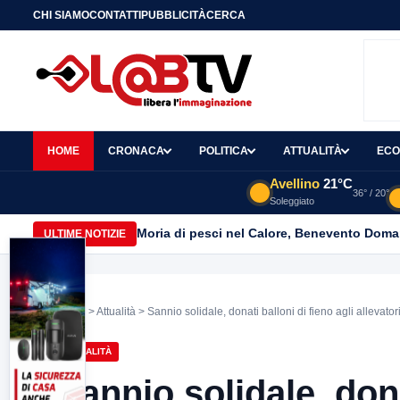
CHI SIAMO
CONTATTI
PUBBLICITÀ
CERCA
HOME
CRONACA
POLITICA
ATTUALITÀ
ECO
Avellino
21°C
36° / 20°
Soleggiato
Moria di pesci nel Calore, Benevento Doma
ULTIME NOTIZIE
Home
>
Attualità
> Sannio solidale, donati balloni di fieno agli allevator
ATTUALITÀ
Sannio solidale, dona