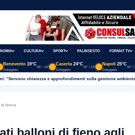
NOMIA
CULTURA
SPORT
PALINSESTO
FORMAT TV
Benevento
19°C
Caserta
24°C
Napoli
25°C
38° / 19°
35° / 23°
34° /
Soleggiato
Soleggiato
Soleggiato
ni: “Servono chiarezza e approfondimenti sulla gestione ambient
i di Norcia
ti balloni di fieno agli