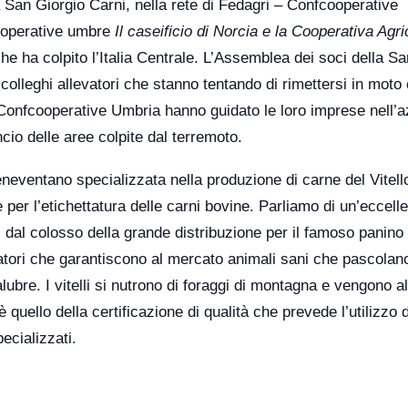
la San Giorgio Carni, nella rete di Fedagri – Confcooperative
cooperative umbre
Il caseificio di Norcia e la Cooperativa Agri
he ha colpito l’Italia Centrale. L’Assemblea dei soci della Sa
colleghi allevatori che stanno tentando di rimettersi in moto 
Confcooperative Umbria hanno guidato le loro imprese nell’a
ncio delle aree colpite dal terremoto.
neventano specializzata nella produzione di carne del Vitell
 per l’etichettatura delle carni bovine. Parliamo di un’eccel
ti dal colosso della grande distribuzione per il famoso panin
vatori che garantiscono al mercato animali sani che pascolano
ubre. I vitelli si nutrono di foraggi di montagna e vengono al
quello della certificazione di qualità che prevede l’utilizzo d
ecializzati.