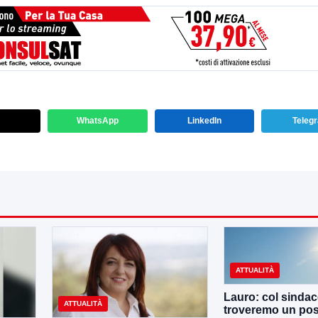
WhatsApp
LinkedIn
Teleg
ATTUALITÀ
Lauro: col sinda
ATTUALITÀ
troveremo un po