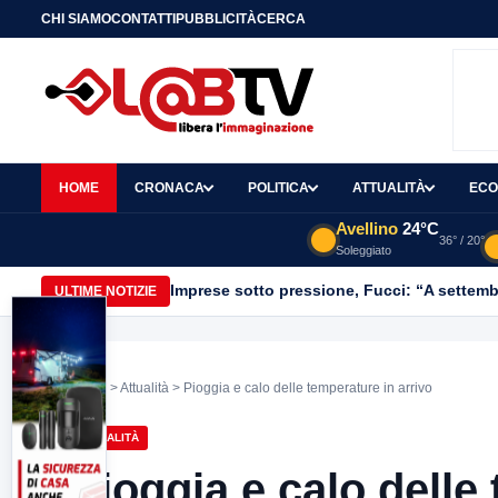
CHI SIAMO
CONTATTI
PUBBLICITÀ
CERCA
HOME
CRONACA
POLITICA
ATTUALITÀ
ECO
Avellino
24°C
36° / 20°
Soleggiato
Imprese sotto pressione, Fucci: “A settemb
ULTIME NOTIZIE
Home
>
Attualità
> Pioggia e calo delle temperature in arrivo
ATTUALITÀ
Pioggia e calo delle