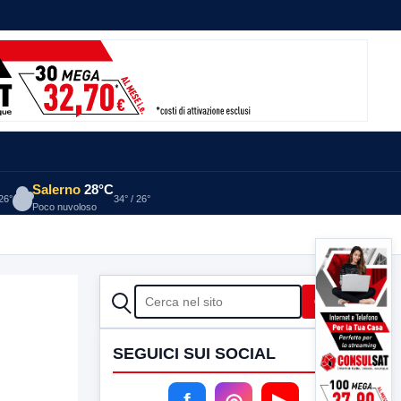
Salerno
28°C
 26°
34° / 26°
Poco nuvoloso
CERCA
Cerca
SEGUICI SUI SOCIAL
f
◎
▶