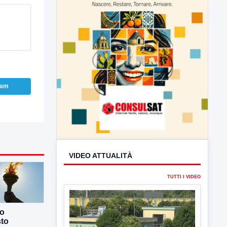
ram
VIDEO ATTUALITÀ
TUTTI I VIDEO
▶
co
sto