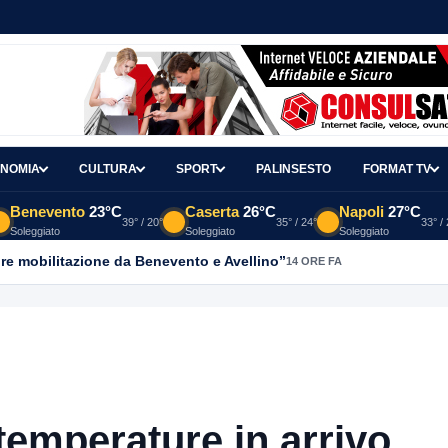
NOMIA
CULTURA
SPORT
PALINSESTO
FORMAT TV
Benevento
23°C
Caserta
26°C
Napoli
27°C
39° / 20°
35° / 24°
33° /
Soleggiato
Soleggiato
Soleggiato
re mobilitazione da Benevento e Avellino”
14 ORE FA
 temperature in arrivo