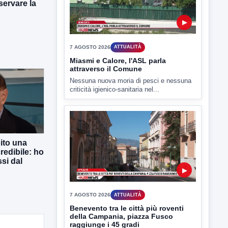
ervare la
7 AGOSTO 2026
ATTUALITÀ
Miasmi e Calore, l'ASL parla
attraverso il Comune
Nessuna nuova moria di pesci e nessuna
criticità igienico-sanitaria nel...
▶
ito una
redibile: ho
7 AGOSTO 2026
ATTUALITÀ
si dal
Benevento tra le città più roventi
della Campania, piazza Fusco
raggiunge i 45 gradi
Benevento è tra le città più calde della
Campania. Lo...