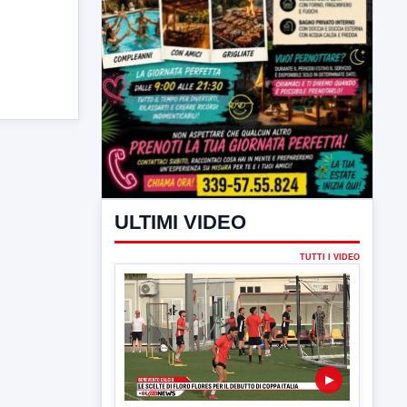
ULTIMI VIDEO
TUTTI I VIDEO
▶
7 AGOSTO 2026
SPORT BENEVENTO
Benevento Calcio: Le scelte di
Floro Flores per il debutto di Coppa
Italia
Il Benevento è pronto al debutto di Coppa
Italia. Scelte...