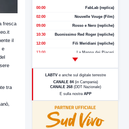
00:00
FabLab (replica)
02:00
Nouvelle Vouge (Film)
a fresca
09:00
Rosso e Nero (repliche)
eo.it
10:30
Buonissimo Red Roger (repliche)
ente il
12:00
Fili Meridiani (repliche)
i e
13:00
La Mappa dei Piaceri
del
14:00
LabNews
ssere
17:00
LabNews (replica)
LABTV
e anche sul digitale terrestre
18:30
Di Faccia e di Profilo (repliche)
CANALE 84
(in Campania)
CANALE 268
(DDT Nazionale)
te tra
19:30
LabNews (Diretta)
E sulla nostra
APP
21:00
Free Sport
Sanò,
23:00
LabNews (replica)