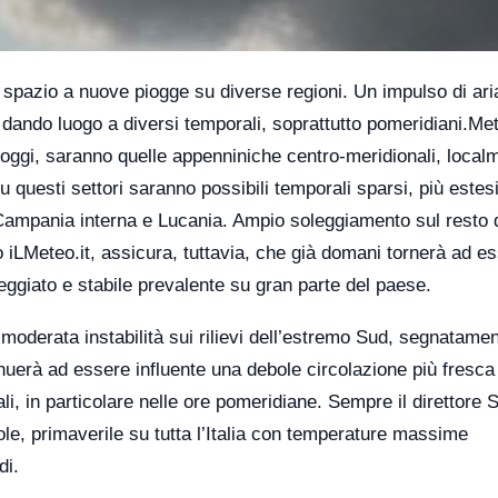
re spazio a nuove piogge su diverse regioni. Un impulso di ari
 dando luogo a diversi temporali, soprattutto pomeridiani.Met
oggi, saranno quelle appenniniche centro-meridionali, localm
u questi settori saranno possibili temporali sparsi, più estes
, Campania interna e Lucania. Ampio soleggiamento sul resto 
to iLMeteo.it, assicura, tuttavia, che già domani tornerà ad e
eggiato e stabile prevalente su gran parte del paese.
moderata instabilità sui rilievi dell’estremo Sud, segnatamen
tinuerà ad essere influente una debole circolazione più fresca
ali, in particolare nelle ore pomeridiane. Sempre il direttore 
le, primaverile su tutta l’Italia con temperature massime
di.