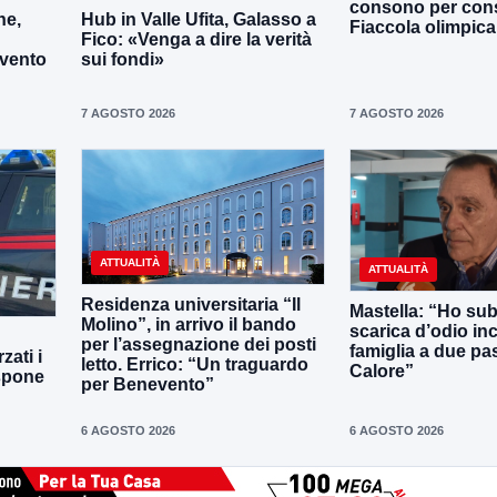
consono per cons
ne,
Hub in Valle Ufita, Galasso a
Fiaccola olimpica
Fico: «Venga a dire la verità
evento
sui fondi»
7 AGOSTO 2026
7 AGOSTO 2026
ATTUALITÀ
ATTUALITÀ
Residenza universitaria “Il
Mastella: “Ho sub
Molino”, in arrivo il bando
scarica d’odio inc
per l’assegnazione dei posti
famiglia a due pas
zati i
letto. Errico: “Un traguardo
Calore”
ispone
per Benevento”
6 AGOSTO 2026
6 AGOSTO 2026