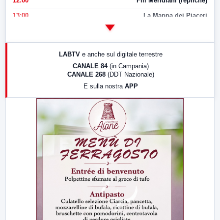
12:00
Fili Meridiani (repliche)
13:00
La Mappa dei Piaceri
14:00
LabNews
17:00
LabNews (replica)
LABTV
e anche sul digitale terrestre
18:30
Di Faccia e di Profilo (repliche)
CANALE 84
(in Campania)
CANALE 268
(DDT Nazionale)
19:30
LabNews (Diretta)
E sulla nostra
APP
21:00
Free Sport
23:00
LabNews (replica)