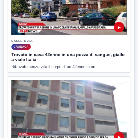
▶
6 AGOSTO 2026
CRONACA
Trovato in casa 42enne in una pozza di sangue, giallo
a viale Italia
Ritrovato senza vita il corpo di un 42enne in un...
▶