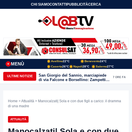
CHI SIAMO
CONTATTI
PUBBLICITÀ
CERCA
Avellino
22°C
Benevento
24°C
MENÙ
+
Caserta
26°C
Napoli
28°C
Salerno
27°C
San Giorgio del Sannio, marciapiede
ULTIME NOTIZIE
7 ORE FA
di via Falcone e Borsellino: Zampetti e
Lombardi replicano alle polemiche
Home
>
Attualità
> Manocalzati| Sola e con due figli a carico: il dramma
di una madre
ATTUALITÀ
Manocalzati| Sola e con due