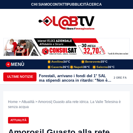
CHI SIAMO
CONTATTI
PUBBLICITÀ
CERCA
Avellino
34°C
Benevento
35°C
MENÙ
+
Caserta
36°C
Napoli
36°C
Salerno
36°C
Forestali, arrivano i fondi del 1° SAL
ULTIME NOTIZIE
2 ORE FA
ma stipendi ancora in ritardo: “Non è
più sostenibile”
Home
>
Attualità
> Amorosi| Guasto alla rete idrica. La Valle Telesina è
senza acqua
ATTUALITÀ
Amorosi| Guasto alla rete