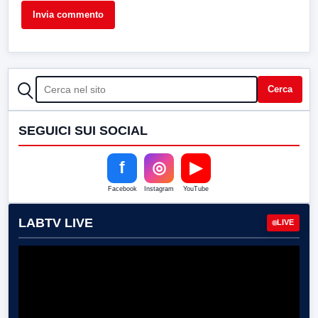
CERCA
Cerca
SEGUICI SUI SOCIAL
f
◎
▶
Facebook
Instagram
YouTube
LABTV LIVE
LIVE