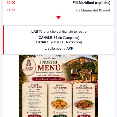
12:00
Fili Meridiani (repliche)
13:00
La Mappa dei Piaceri
14:00
LabNews
17:00
LabNews (replica)
LABTV
e anche sul digitale terrestre
18:30
Di Faccia e di Profilo (repliche)
CANALE 84
(in Campania)
CANALE 268
(DDT Nazionale)
19:30
LabNews (Diretta)
E sulla nostra
APP
21:00
Free Sport
23:00
LabNews (replica)