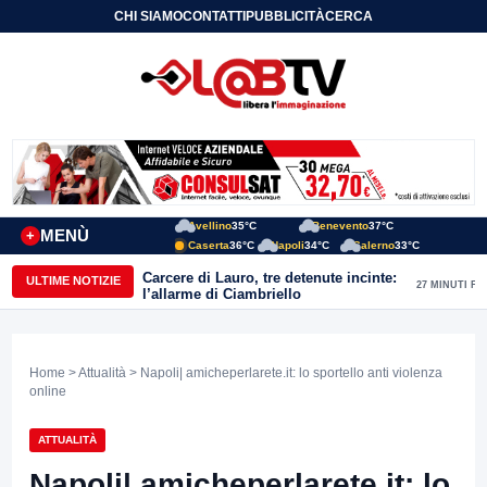
CHI SIAMO
CONTATTI
PUBBLICITÀ
CERCA
Avellino
35°C
Benevento
37°C
MENÙ
+
Caserta
36°C
Napoli
34°C
Salerno
33°C
Carcere di Lauro, tre detenute incinte:
ULTIME NOTIZIE
27 MINUTI FA
l’allarme di Ciambriello
Home
>
Attualità
> Napoli| amicheperlarete.it: lo sportello anti violenza
online
ATTUALITÀ
Napoli| amicheperlarete.it: lo