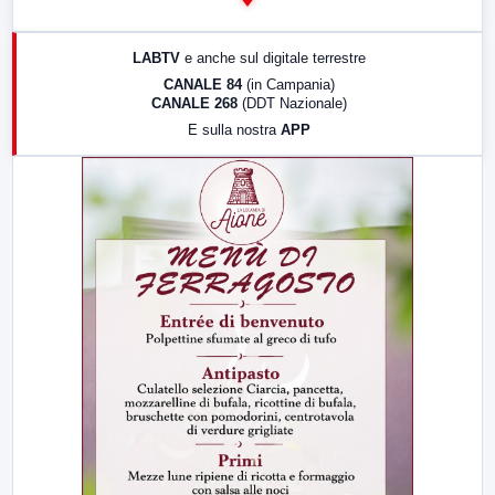
14:00
LabNews
17:00
LabNews (replica)
LABTV
e anche sul digitale terrestre
18:30
Di Faccia e di Profilo (repliche)
CANALE 84
(in Campania)
CANALE 268
(DDT Nazionale)
19:30
LabNews (Diretta)
E sulla nostra
APP
21:00
Free Sport
23:00
LabNews (replica)