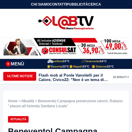
CHI SIAMO
CONTATTI
PUBBLICITÀ
CERCA
Avellino
33°C
Benevento
34°C
MENÙ
+
Caserta
33°C
Napoli
33°C
Salerno
33°C
Flash mob al Ponte Vanvitelli per il
ULTIME NOTIZIE
18 MINUTI FA
Calore, Civico22: “Non è un tema di
quartiere, riguarda tutta Benevento”
Home
>
Attualità
> Benevento| Campagna prevenzione cancro, Rubano:
” plauso all’Azienda Sanitaria Locale”
ATTUALITÀ
Benevento| Campagna