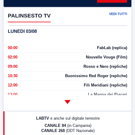
VEDI TUTTI
PALINSESTO TV
LUNEDI 03/08
00:00
FabLab (replica)
02:00
Nouvelle Vouge (Film)
09:00
Rosso e Nero (repliche)
10:30
Buonissimo Red Roger (repliche)
12:00
Fili Meridiani (repliche)
13:00
La Mappa dei Piaceri
14:00
LabNews
17:00
LabNews (replica)
LABTV
e anche sul digitale terrestre
18:30
Di Faccia e di Profilo (repliche)
CANALE 84
(in Campania)
CANALE 268
(DDT Nazionale)
19:30
LabNews (Diretta)