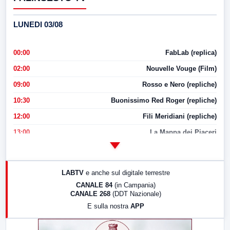
LUNEDI 03/08
00:00
FabLab (replica)
02:00
Nouvelle Vouge (Film)
09:00
Rosso e Nero (repliche)
10:30
Buonissimo Red Roger (repliche)
12:00
Fili Meridiani (repliche)
13:00
La Mappa dei Piaceri
14:00
LabNews
17:00
LabNews (replica)
LABTV
e anche sul digitale terrestre
18:30
Di Faccia e di Profilo (repliche)
CANALE 84
(in Campania)
CANALE 268
(DDT Nazionale)
19:30
LabNews (Diretta)
E sulla nostra
APP
21:00
Free Sport
23:00
LabNews (replica)