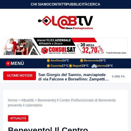
CHI SIAMO
CONTATTI
PUBBLICITÀ
CERCA
Avellino
24°C
Benevento
26°C
MENÙ
+
Caserta
27°C
Napoli
29°C
Salerno
28°C
San Giorgio del Sannio, marciapiede
ULTIME NOTIZIE
5 ORE FA
di via Falcone e Borsellino: Zampetti e
Lombardi replicano alle polemiche
Home
>
Attualità
> Benevento| Il Centro Polifunzionale di Benevento
presenta il calendario
ATTUALITÀ
Benevento| Il Centro