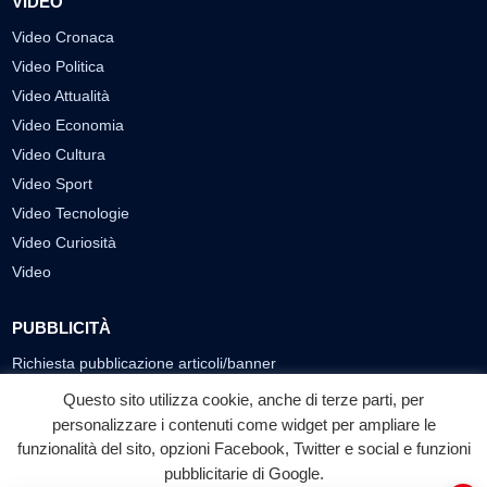
VIDEO
Video Cronaca
Video Politica
Video Attualità
Video Economia
Video Cultura
Video Sport
Video Tecnologie
Video Curiosità
Video
PUBBLICITÀ
Richiesta pubblicazione articoli/banner
Questo sito utilizza cookie, anche di terze parti, per
SEGUICI SUI SOCIAL
personalizzare i contenuti come widget per ampliare le
funzionalità del sito, opzioni Facebook, Twitter e social e funzioni
f
◎
▶
pubblicitarie di Google.
Facebook
Instagram
YouTube