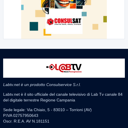
Labtv.net è un prodotto Consulservice S.r.l.
Labtv.net è il sito ufficiale del canale televisivo di Lab Tv canale 84
del digitale terrestre Regione Campania
Sede legale: Via Chiaio, 5 - 83010 – Torrioni (AV)
P.IVA 02757950643
Oscr. R.E.A. AV N.181151