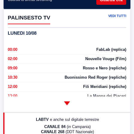
VEDI TUTTI
PALINSESTO TV
LUNEDI 10/08
00:00
FabLab (replica)
02:00
Nouvelle Vouge (Film)
09:00
Rosso e Nero (repliche)
10:30
Buonissimo Red Roger (repliche)
12:00
Fili Meridiani (repliche)
13:00
La Mappa dei Piaceri
14:00
LabNews
17:00
LabNews (replica)
LABTV
e anche sul digitale terrestre
18:30
Di Faccia e di Profilo (repliche)
CANALE 84
(in Campania)
CANALE 268
(DDT Nazionale)
19:30
LabNews (Diretta)