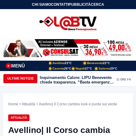
CHI SIAMO
CONTATTI
PUBBLICITÀ
CERCA
Avellino
23°C
Benevento
22°C
MENÙ
+
Caserta
26°C
Napoli
27°C
Salerno
29°C
Inquinamento Calore: LIPU Benevento
ULTIME NOTIZIE
11 ORE FA
chiede trasparenza. “Basta emergenze:
non possiamo continuare a trattare i
nostri corsi d’acqua come semplici
canali di scarico
Home
>
Attualità
> Avellino| Il Corso cambia look e punta sul verde
ATTUALITÀ
Avellino| Il Corso cambia