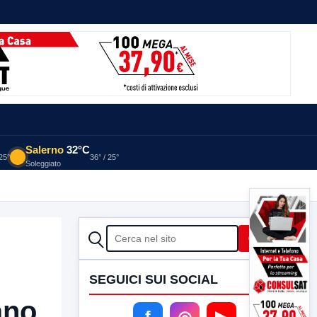
Salerno
32°C
 25°
36° / 25°
Soleggiato
CERCA
Cerca
SEGUICI SUI SOCIAL
ano
f
◎
▶