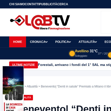
CHI SIAMO
CONTATTI
PUBBLICITÀ
CERCA
HOME
CRONACA
POLITICA
ATTUALITÀ
ECO
Avellino
31°C
37° / 20°
Soleggiato
Forestali, arrivano i fondi del 1° SAL ma st
ULTIME NOTIZIE
Home
>
Attualità
> Benevento| “Denti in salute” Premiato a Milano il lib
ATTUALITÀ
Benevento| “Denti in