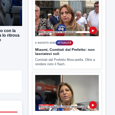
▶
7 AGOSTO 2026
ATTUALITÀ
Benevento tra le città più roventi
della Campania, piazza Fusco
io con la
raggiunge i 45 gradi
 lo ritrova
Benevento è tra le città più calde della
e
Campania. Lo...
▶
6 AGOSTO 2026
ATTUALITÀ
Miasmi, Comitati dal Prefetto: non
lasciateci soli
Comitati dal Prefetto Moscarella. Oltre a