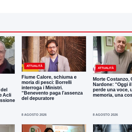
ATTUALITÀ
ATTUALITÀ
Fiume Calore, schiuma e
Morte Costanzo,
moria di pesci: Borrelli
Nardone: “Oggi i
interroga i Ministri.
 del
perde una voce, 
“Benevento paga l’assenza
e Acli
memoria, una co
del depuratore
assione
8 AGOSTO 2026
8 AGOSTO 2026