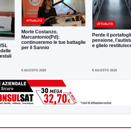
ATTUALITÀ
ATTUALITÀ
Morte Costanzo,
Perde il portafogl
Marcantonio(Pd):
pensione, l’autista
continueremo le tue battaglie
CISL
e glielo restituisc
per il Sannio
 delle
estali
8 AGOSTO 2026
8 AGOSTO 2026