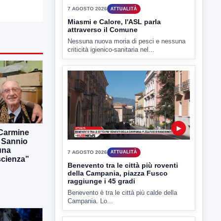
TUTTI I VIDEO
▶
7 AGOSTO 2026
ATTUALITÀ
Miasmi e Calore, l'ASL parla
attraverso il Comune
 Carmine
l Sannio
Nessuna nuova moria di pesci e nessuna
criticità igienico-sanitaria nel...
una
scienza”