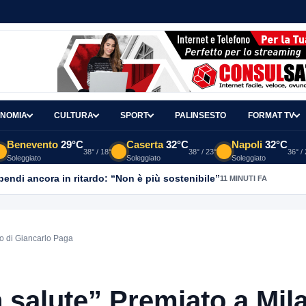
NOMIA
CULTURA
SPORT
PALINSESTO
FORMAT TV
Benevento
29°C
Caserta
32°C
Napoli
32°C
38° / 18°
38° / 23°
36° /
Soleggiato
Soleggiato
Soleggiato
ipendi ancora in ritardo: “Non è più sostenibile”
11 MINUTI FA
ro di Giancarlo Paga
 salute” Premiato a Mil