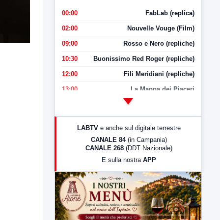
00:00
FabLab (replica)
02:00
Nouvelle Vouge (Film)
09:00
Rosso e Nero (repliche)
10:30
Buonissimo Red Roger (repliche)
12:00
Fili Meridiani (repliche)
13:00
La Mappa dei Piaceri
14:00
LabNews
17:00
LabNews (replica)
LABTV
e anche sul digitale terrestre
18:30
Di Faccia e di Profilo (repliche)
CANALE 84
(in Campania)
CANALE 268
(DDT Nazionale)
19:30
LabNews (Diretta)
E sulla nostra
APP
21:00
Free Sport
23:00
LabNews (replica)