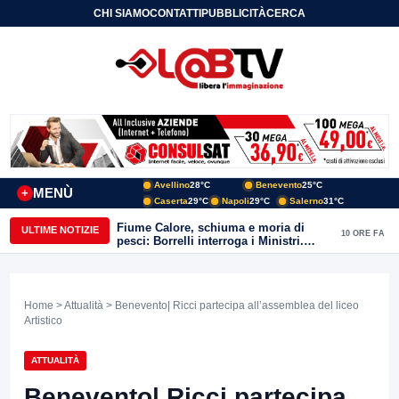
CHI SIAMO
CONTATTI
PUBBLICITÀ
CERCA
Avellino
28°C
Benevento
25°C
MENÙ
+
Caserta
29°C
Napoli
29°C
Salerno
31°C
Fiume Calore, schiuma e moria di
ULTIME NOTIZIE
10 ORE FA
pesci: Borrelli interroga i Ministri.
“Benevento paga l’assenza del
depuratore
Home
>
Attualità
> Benevento| Ricci partecipa all’assemblea del liceo
Artistico
ATTUALITÀ
Benevento| Ricci partecipa