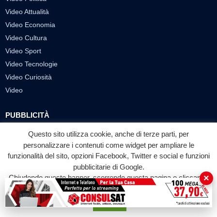
Video Attualità
Video Economia
Video Cultura
Video Sport
Video Tecnologie
Video Curiosità
Video
PUBBLICITÀ
Richiesta pubblicazione articoli/banner
Questo sito utilizza cookie, anche di terze parti, per
personalizzare i contenuti come widget per ampliare le
SEGUICI SUI SOCIAL
funzionalità del sito, opzioni Facebook, Twitter e social e funzioni
pubblicitarie di Google.
f
◎
▶
×
Chiudendo questo banner, scorrendo questa pagina o cliccando
Facebook
Instagram
YouTube
su qualunque suo elemento acconsenti all'uso dei cookie.
Accetta
© 2026 LABTV - Tutti i diritti riservati