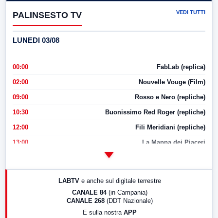
VEDI TUTTI
PALINSESTO TV
LUNEDI 03/08
00:00
FabLab (replica)
02:00
Nouvelle Vouge (Film)
09:00
Rosso e Nero (repliche)
10:30
Buonissimo Red Roger (repliche)
12:00
Fili Meridiani (repliche)
13:00
La Mappa dei Piaceri
14:00
LabNews
17:00
LabNews (replica)
LABTV
e anche sul digitale terrestre
18:30
Di Faccia e di Profilo (repliche)
CANALE 84
(in Campania)
CANALE 268
(DDT Nazionale)
19:30
LabNews (Diretta)
E sulla nostra
APP
21:00
Free Sport