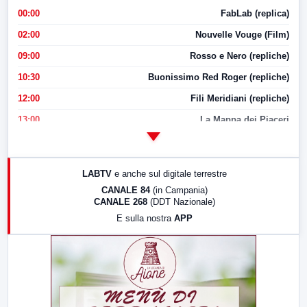
00:00
FabLab (replica)
02:00
Nouvelle Vouge (Film)
09:00
Rosso e Nero (repliche)
10:30
Buonissimo Red Roger (repliche)
12:00
Fili Meridiani (repliche)
13:00
La Mappa dei Piaceri
14:00
LabNews
17:00
LabNews (replica)
LABTV
e anche sul digitale terrestre
18:30
Di Faccia e di Profilo (repliche)
CANALE 84
(in Campania)
CANALE 268
(DDT Nazionale)
19:30
LabNews (Diretta)
E sulla nostra
APP
21:00
Free Sport
23:00
LabNews (replica)