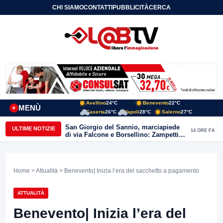
CHI SIAMO
CONTATTI
PUBBLICITÀ
CERCA
Avellino
24°C
Benevento
22°C
MENÙ
+
Caserta
26°C
Napoli
28°C
Salerno
27°C
San Giorgio del Sannio, marciapiede
ULTIME NOTIZIE
14 ORE FA
di via Falcone e Borsellino: Zampetti e
Lombardi replicano alle polemiche
Home
>
Attualità
> Benevento| Inizia l’era del sacchetto a pagamento
ATTUALITÀ
Benevento| Inizia l’era del