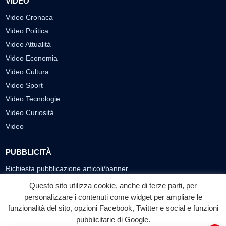
VIDEO
Video Cronaca
Video Politica
Video Attualità
Video Economia
Video Cultura
Video Sport
Video Tecnologie
Video Curiosità
Video
PUBBLICITÀ
Richiesta pubblicazione articoli/banner
Questo sito utilizza cookie, anche di terze parti, per
SEGUICI SUI SOCIAL
personalizzare i contenuti come widget per ampliare le
funzionalità del sito, opzioni Facebook, Twitter e social e funzioni
f
◎
▶
pubblicitarie di Google.
Facebook
Instagram
YouTube