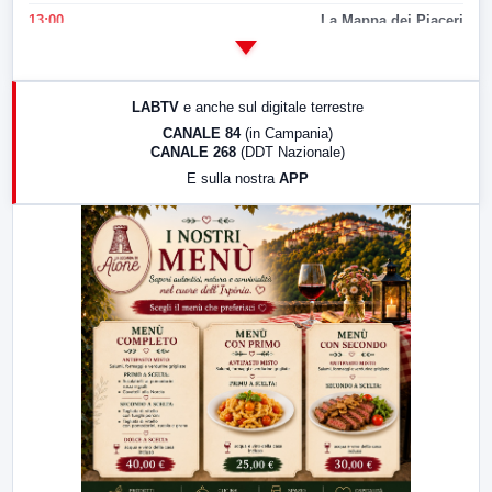
13:00
La Mappa dei Piaceri
14:00
LabNews
17:00
LabNews (replica)
LABTV
e anche sul digitale terrestre
18:30
Di Faccia e di Profilo (repliche)
CANALE 84
(in Campania)
CANALE 268
(DDT Nazionale)
19:30
LabNews (Diretta)
E sulla nostra
APP
21:00
Free Sport
23:00
LabNews (replica)