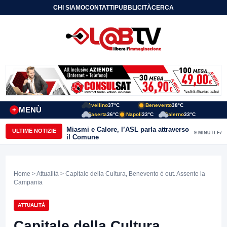
CHI SIAMO
CONTATTI
PUBBLICITÀ
CERCA
Avellino
37°C
Benevento
38°C
MENÙ
+
Caserta
36°C
Napoli
33°C
Salerno
33°C
Miasmi e Calore, l’ASL parla attraverso
ULTIME NOTIZIE
9 MINUTI FA
il Comune
Home
>
Attualità
> Capitale della Cultura, Benevento è out. Assente la
Campania
ATTUALITÀ
Capitale della Cultura,