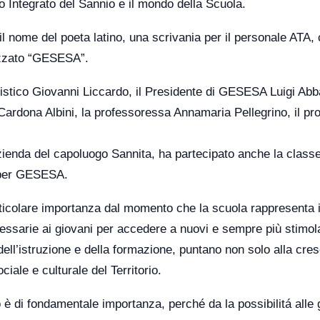
co Integrato del Sannio e il mondo della Scuola.
il nome del poeta latino, una scrivania per il personale ATA,
lizzato “GESESA”.
rtistico Giovanni Liccardo, il Presidente di GESESA Luigi Abb
rdona Albini, la professoressa Annamaria Pellegrino, il pr
Azienda del capoluogo Sannita, ha partecipato anche la class
o per GESESA.
ticolare importanza dal momento che la scuola rappresenta i
cessarie ai giovani per accedere a nuovi e sempre più stimol
 dell’istruzione e della formazione, puntano non solo alla cres
ale e culturale del Territorio.
 di fondamentale importanza, perché da la possibilitá alle 