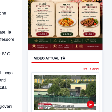
 che
ate, la
ofessore
e IV C
VIDEO ATTUALITÀ
TUTTI I VIDEO
l luogo
anti
cita
▶
giovani