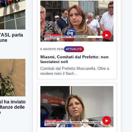
l’ASL parla
▶
mune
6 AGOSTO 2026
ATTUALITÀ
Miasmi, Comitati dal Prefetto: non
lasciateci soli
Comitati dal Prefetto Moscarella. Oltre a
rendere noto il flash...
l ha inviato
ltanze delle
e
▶