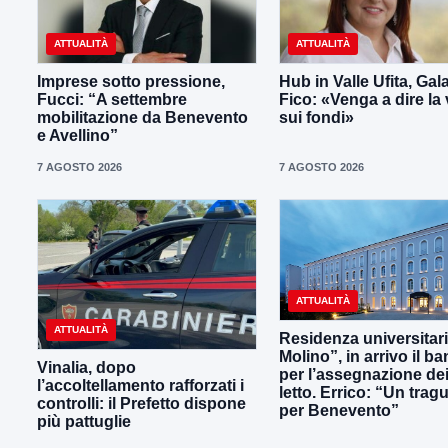
ATTUALITÀ
ATTUALITÀ
Imprese sotto pressione,
Hub in Valle Ufita, Gal
Fucci: “A settembre
Fico: «Venga a dire la 
mobilitazione da Benevento
sui fondi»
e Avellino”
7 AGOSTO 2026
7 AGOSTO 2026
ATTUALITÀ
ATTUALITÀ
Residenza universitaria
Molino”, in arrivo il b
Vinalia, dopo
per l’assegnazione dei
l’accoltellamento rafforzati i
letto. Errico: “Un trag
controlli: il Prefetto dispone
per Benevento”
più pattuglie