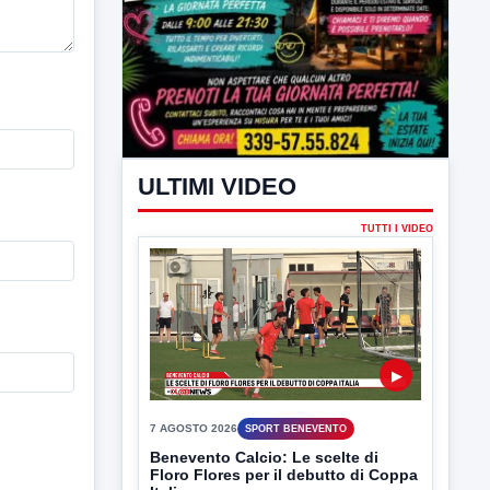
ULTIMI VIDEO
TUTTI I VIDEO
▶
7 AGOSTO 2026
SPORT BENEVENTO
Benevento Calcio: Le scelte di
Floro Flores per il debutto di Coppa
Italia
Il Benevento è pronto al debutto di Coppa
Italia. Scelte...