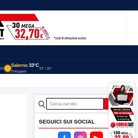
Salerno
33°C
 26°
33° / 25°
Soleggiato
CERCA
Cerca
SEGUICI SUI SOCIAL
f
◎
▶