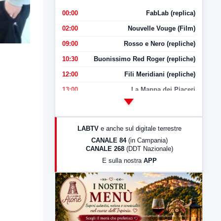
00:00
FabLab (replica)
02:00
Nouvelle Vouge (Film)
09:00
Rosso e Nero (repliche)
10:30
Buonissimo Red Roger (repliche)
12:00
Fili Meridiani (repliche)
13:00
La Mappa dei Piaceri
14:00
LabNews
17:00
LabNews (replica)
LABTV
e anche sul digitale terrestre
18:30
Di Faccia e di Profilo (repliche)
CANALE 84
(in Campania)
CANALE 268
(DDT Nazionale)
19:30
LabNews (Diretta)
E sulla nostra
APP
21:00
Free Sport
23:00
LabNews (replica)