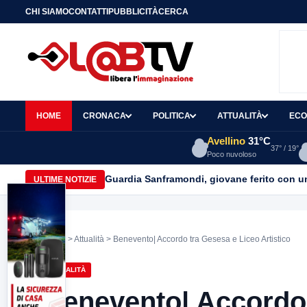
CHI SIAMO
CONTATTI
PUBBLICITÀ
CERCA
HOME
CRONACA
POLITICA
ATTUALITÀ
ECO
Avellino
31°C
37° / 19°
Poco nuvoloso
Guardia Sanframondi, giovane ferito con un 
ULTIME NOTIZIE
Home
>
Attualità
> Benevento| Accordo tra Gesesa e Liceo Artistico
ATTUALITÀ
Benevento| Accordo 