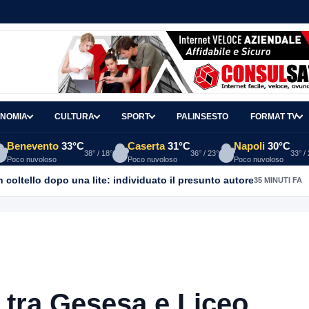
NOMIA
CULTURA
SPORT
PALINSESTO
FORMAT TV
Benevento
33°C
Caserta
31°C
Napoli
30°C
38° / 18°
36° / 23°
33° /
Poco nuvoloso
Poco nuvoloso
Poco nuvoloso
coltello dopo una lite: individuato il presunto autore
35 MINUTI FA
tra Gesesa e Liceo