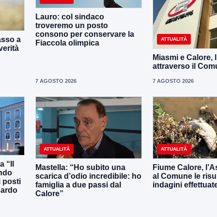
Lauro: col sindaco
troveremo un posto
consono per conservare la
asso a
ATTUALITÀ
Fiaccola olimpica
verità
Miasmi e Calore, 
attraverso il Co
7 AGOSTO 2026
7 AGOSTO 2026
ATTUALITÀ
ATTUALITÀ
 “Il
Mastella: “Ho subito una
Fiume Calore, l’As
ando
scarica d’odio incredibile: ho
al Comune le risu
 posti
famiglia a due passi dal
indagini effettuat
uardo
Calore”