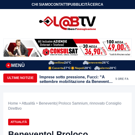
CHI SIAMO
CONTATTI
PUBBLICITÀ
CERCA
Avellino
24°C
Benevento
26°C
MENÙ
+
Caserta
27°C
Napoli
28°C
Salerno
28°C
Imprese sotto pressione, Fucci: “A
ULTIME NOTIZIE
5 ORE FA
settembre mobilitazione da Benevento
e Avellino”
Home
>
Attualità
> Benevento| Proloco Samnium, rinnovato Consiglio
Direttivo
ATTUALITÀ
Benevento| Proloco