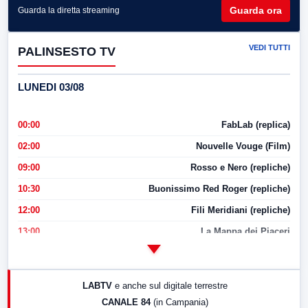
Guarda ora
Guarda la diretta streaming
VEDI TUTTI
PALINSESTO TV
LUNEDI 03/08
00:00
FabLab (replica)
02:00
Nouvelle Vouge (Film)
09:00
Rosso e Nero (repliche)
10:30
Buonissimo Red Roger (repliche)
12:00
Fili Meridiani (repliche)
13:00
La Mappa dei Piaceri
14:00
LabNews
17:00
LabNews (replica)
LABTV
e anche sul digitale terrestre
18:30
Di Faccia e di Profilo (repliche)
CANALE 84
(in Campania)