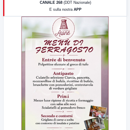
CANALE 268
(DDT Nazionale)
19:30
LabNews (Diretta)
E sulla nostra
APP
21:00
Free Sport
23:00
LabNews (replica)