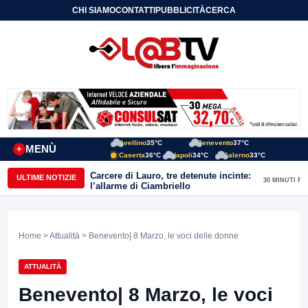
CHI SIAMO
CONTATTI
PUBBLICITÀ
CERCA
Avellino
35°C
Benevento
37°C
MENÙ
+
Caserta
36°C
Napoli
34°C
Salerno
33°C
Carcere di Lauro, tre detenute incinte:
ULTIME NOTIZIE
30 MINUTI FA
l’allarme di Ciambriello
Home
>
Attualità
> Benevento| 8 Marzo, le voci delle donne
ATTUALITÀ
Benevento| 8 Marzo, le voci