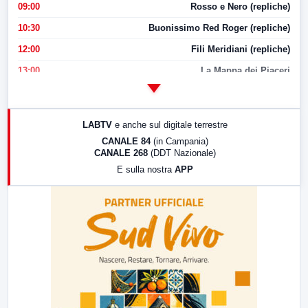
09:00
Rosso e Nero (repliche)
10:30
Buonissimo Red Roger (repliche)
12:00
Fili Meridiani (repliche)
13:00
La Mappa dei Piaceri
14:00
LabNews
17:00
LabNews (replica)
LABTV
e anche sul digitale terrestre
18:30
Di Faccia e di Profilo (repliche)
CANALE 84
(in Campania)
CANALE 268
(DDT Nazionale)
19:30
LabNews (Diretta)
E sulla nostra
APP
21:00
Free Sport
23:00
LabNews (replica)