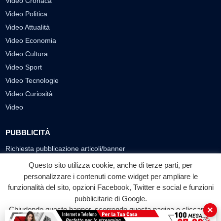
Video Cronaca
Video Politica
Video Attualità
Video Economia
Video Cultura
Video Sport
Video Tecnologie
Video Curiosità
Video
PUBBLICITÀ
Richiesta pubblicazione articoli/banner
Questo sito utilizza cookie, anche di terze parti, per
SEGUICI SUI SOCIAL
personalizzare i contenuti come widget per ampliare le
f
◎
▶
funzionalità del sito, opzioni Facebook, Twitter e social e funzioni
pubblicitarie di Google.
Facebook
Instagram
YouTube
×
Chiudendo questo banner, scorrendo questa pagina o cliccando
su qualunque suo elemento acconsenti all'uso dei cookie.