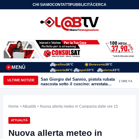
CHI SIAMO
CONTATTI
PUBBLICITÀ
CERCA
Avellino
36°C
Benevento
38°C
MENÙ
+
Caserta
36°C
Napoli
33°C
Salerno
33°C
San Giorgio del Sannio, pistola rubata
ULTIME NOTIZIE
2 ORE FA
nascosta sotto il cuscino: arrestata
51enne
Home
>
Attualità
> Nuova allerta meteo in Campania dalle ore 15
ATTUALITÀ
Nuova allerta meteo in