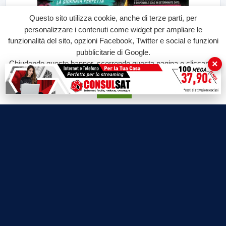
Questo sito utilizza cookie, anche di terze parti, per
personalizzare i contenuti come widget per ampliare le
funzionalità del sito, opzioni Facebook, Twitter e social e funzioni
pubblicitarie di Google.
×
Chiudendo questo banner, scorrendo questa pagina o cliccando
su qualunque suo elemento acconsenti all'uso dei cookie.
Accetta
Labtv.net è un prodotto Consulservice S.r.l.
Labtv.net è il sito ufficiale del canale televisivo di Lab Tv canale 84
del digitale terrestre Regione Campania
Sede legale: Via Chiaio, 5 - 83010 – Torrioni (AV)
P.IVA 02757950643
Oscr. R.E.A. AV N.181151