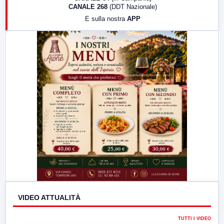
CANALE 268
(DDT Nazionale)
19:30
LabNews (Diretta)
E sulla nostra
APP
21:00
Free Sport
23:00
LabNews (replica)
VIDEO ATTUALITÀ
TUTTI I VIDEO