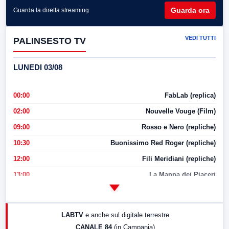
Guarda ora
Guarda la diretta streaming
VEDI TUTTI
PALINSESTO TV
LUNEDI 03/08
00:00
FabLab (replica)
02:00
Nouvelle Vouge (Film)
09:00
Rosso e Nero (repliche)
10:30
Buonissimo Red Roger (repliche)
12:00
Fili Meridiani (repliche)
13:00
La Mappa dei Piaceri
14:00
LabNews
17:00
LabNews (replica)
LABTV
e anche sul digitale terrestre
18:30
Di Faccia e di Profilo (repliche)
CANALE 84
(in Campania)