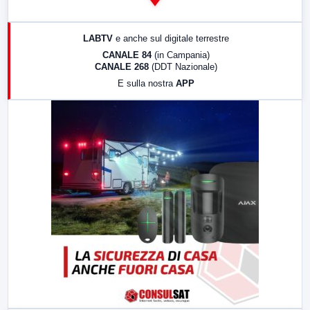
14:00
LabNews
17:00
LabNews (replica)
LABTV
e anche sul digitale terrestre
18:30
Di Faccia e di Profilo (repliche)
CANALE 84
(in Campania)
CANALE 268
(DDT Nazionale)
19:30
LabNews (Diretta)
E sulla nostra
APP
21:00
Free Sport
23:00
LabNews (replica)