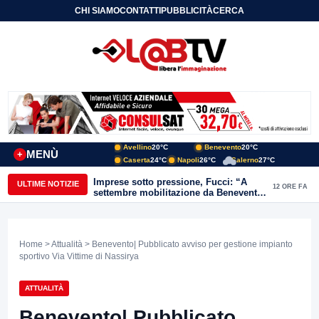
CHI SIAMO
CONTATTI
PUBBLICITÀ
CERCA
Avellino
20°C
Benevento
20°C
MENÙ
+
Caserta
24°C
Napoli
26°C
Salerno
27°C
Imprese sotto pressione, Fucci: “A
ULTIME NOTIZIE
12 ORE FA
settembre mobilitazione da Benevento
e Avellino”
Home
>
Attualità
> Benevento| Pubblicato avviso per gestione impianto
sportivo Via Vittime di Nassirya
ATTUALITÀ
Benevento| Pubblicato