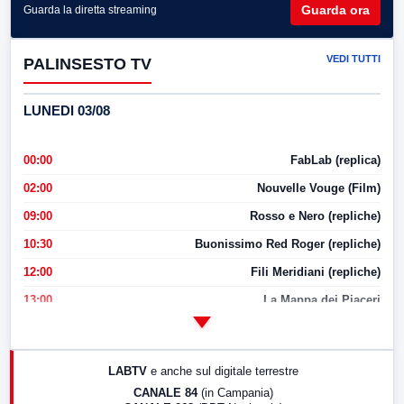
Guarda ora
Guarda la diretta streaming
VEDI TUTTI
PALINSESTO TV
LUNEDI 03/08
00:00
FabLab (replica)
02:00
Nouvelle Vouge (Film)
09:00
Rosso e Nero (repliche)
10:30
Buonissimo Red Roger (repliche)
12:00
Fili Meridiani (repliche)
13:00
La Mappa dei Piaceri
14:00
LabNews
17:00
LabNews (replica)
LABTV
e anche sul digitale terrestre
18:30
Di Faccia e di Profilo (repliche)
CANALE 84
(in Campania)