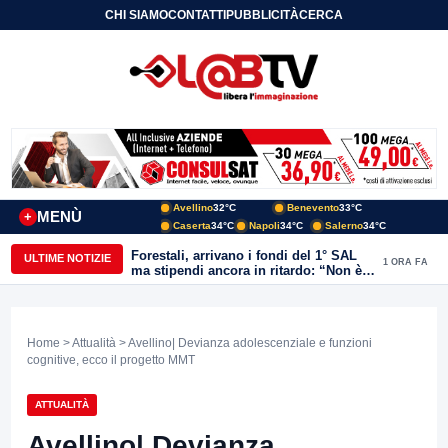
CHI SIAMO
CONTATTI
PUBBLICITÀ
CERCA
Avellino
32°C
Benevento
33°C
MENÙ
+
Caserta
34°C
Napoli
34°C
Salerno
34°C
Forestali, arrivano i fondi del 1° SAL
ULTIME NOTIZIE
1 ORA FA
ma stipendi ancora in ritardo: “Non è
più sostenibile”
Home
>
Attualità
> Avellino| Devianza adolescenziale e funzioni
cognitive, ecco il progetto MMT
ATTUALITÀ
Avellino| Devianza