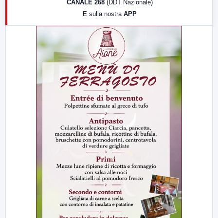
CANALE 268
(DDT Nazionale)
19:30
LabNews (Diretta)
E sulla nostra
APP
21:00
Free Sport
23:00
LabNews (replica)