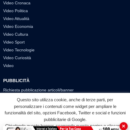
Video Cronaca
Video Politica
Video Attualità
Video Economia
Video Cultura
Video Sport
Video Tecnologie
Video Curiosità
Video
PUBBLICITÀ
Richiesta pubblicazione articoli/banner
Questo sito utilizza cookie, anche di terze parti, per
SEGUICI SUI SOCIAL
personalizzare i contenuti come widget per ampliare le
f
◎
▶
funzionalità del sito, opzioni Facebook, Twitter e social e funzioni
pubblicitarie di Google.
Facebook
Instagram
YouTube
×
Chiudendo questo banner, scorrendo questa pagina o cliccando