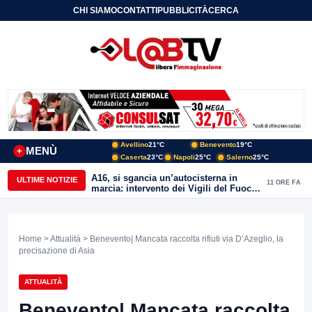
CHI SIAMO
CONTATTI
PUBBLICITÀ
CERCA
Avellino
21°C
Benevento
19°C
MENÙ
+
Caserta
23°C
Napoli
25°C
Salerno
25°C
S.M. dei Cavoti, Costantini scrive al
ULTIME NOTIZIE
12 ORE FA
Sindaco su Sannio Acque
Home
>
Attualità
> Benevento| Mancata raccolta rifiuti via D’Azeglio, la
precisazione di Asia
ATTUALITÀ
Benevento| Mancata raccolta