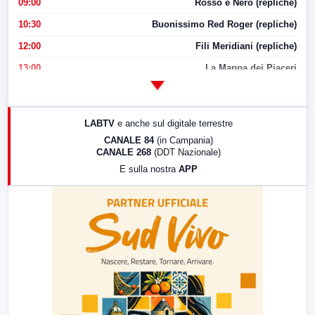
09:00
Rosso e Nero (repliche)
10:30
Buonissimo Red Roger (repliche)
12:00
Fili Meridiani (repliche)
13:00
La Mappa dei Piaceri
14:00
LabNews
17:00
LabNews (replica)
LABTV
e anche sul digitale terrestre
18:30
Di Faccia e di Profilo (repliche)
CANALE 84
(in Campania)
CANALE 268
(DDT Nazionale)
19:30
LabNews (Diretta)
E sulla nostra
APP
21:00
Free Sport
23:00
LabNews (replica)