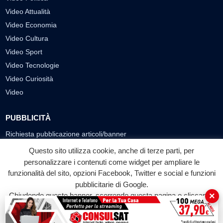
Video Attualità
Video Economia
Video Cultura
Video Sport
Video Tecnologie
Video Curiosità
Video
PUBBLICITÀ
Richiesta pubblicazione articoli/banner
Questo sito utilizza cookie, anche di terze parti, per
SEGUICI SUI SOCIAL
personalizzare i contenuti come widget per ampliare le
funzionalità del sito, opzioni Facebook, Twitter e social e funzioni
f
◎
▶
pubblicitarie di Google.
Facebook
Instagram
YouTube
×
Chiudendo questo banner, scorrendo questa pagina o cliccando
su qualunque suo elemento acconsenti all'uso dei cookie.
© 2026 LABTV - Tutti i diritti riservati
Accetta