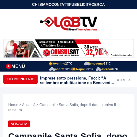
CHI SIAMO
CONTATTI
PUBBLICITÀ
CERCA
Avellino
27°C
Benevento
29°C
MENÙ
+
Caserta
28°C
Napoli
29°C
Salerno
30°C
Imprese sotto pressione, Fucci: “A
ULTIME NOTIZIE
3 ORE FA
settembre mobilitazione da Benevento
e Avellino”
Home
>
Attualità
> Campanile Santa Sofia, dopo il danno arriva il
restauro
ATTUALITÀ
Campanile Santa Sofia, dopo