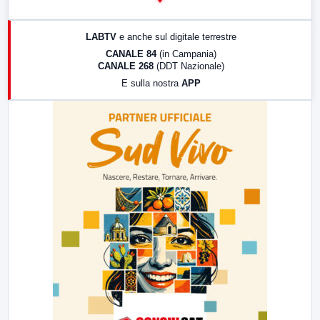
14:00
LabNews
17:00
LabNews (replica)
LABTV
e anche sul digitale terrestre
18:30
Di Faccia e di Profilo (repliche)
CANALE 84
(in Campania)
CANALE 268
(DDT Nazionale)
19:30
LabNews (Diretta)
E sulla nostra
APP
21:00
Free Sport
23:00
LabNews (replica)