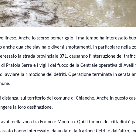
 avellinese. Anche lo scorso pomeriggio il maltempo ha interessato bu
 anche qualche slavina e diversi smottamenti. In particolare nella z
teressato la strada provinciale 371, causando l’interruzione del traffi
 di Pratola Serra e i vigili del fuoco della Centrale operativa di Avelli
 di avviare la rimozione dei detriti. Operazione terminata in serata a
mune.
 di distanza, sul territorio del comune di Chianche. Anche in questo ca
ungere la loro destinazione.
o avuti nella zona tra Forino e Montoro. Qui il timore dei cittadini è p
ssato hanno interessato, da un lato, la frazione Celzi, e dall’altro, lo