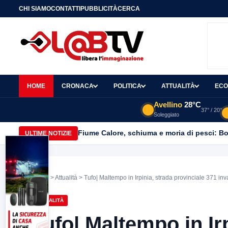
CHI SIAMO
CONTATTI
PUBBLICITÀ
CERCA
HOME
CRONACA
POLITICA
ATTUALITÀ
ECO
Avellino
28°C
37° / 20°
Soleggiato
Fiume Calore, schiuma e moria di pesci: Bor
ULTIME NOTIZIE
Home
>
Attualità
> Tufo| Maltempo in Irpinia, strada provinciale 371 in
ATTUALITÀ
Tufo| Maltempo in Ir