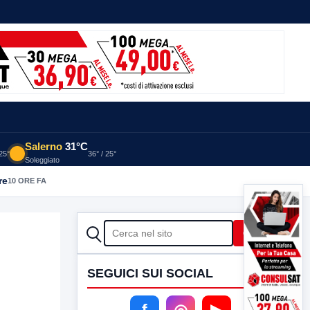
Salerno
31°C
 25°
36° / 25°
Soleggiato
re
10 ORE FA
CERCA
Cerca
SEGUICI SUI SOCIAL
f
◎
▶