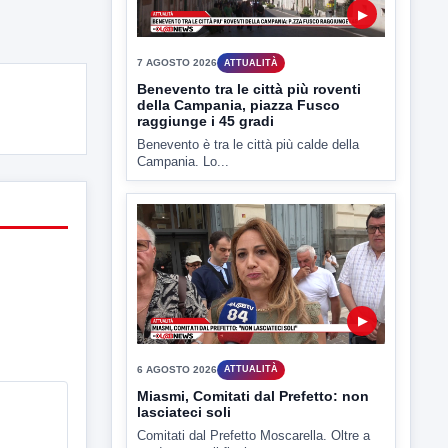
▶
6 AGOSTO 2026
ATTUALITÀ
Miasmi, Comitati dal Prefetto: non
lasciateci soli
Comitati dal Prefetto Moscarella. Oltre a
rendere noto il flash...
▶