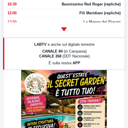
10:30
Buonissimo Red Roger (repliche)
12:00
Fili Meridiani (repliche)
13:00
La Mappa dei Piaceri
14:00
LabNews
17:00
LabNews (replica)
LABTV
e anche sul digitale terrestre
18:30
Di Faccia e di Profilo (repliche)
CANALE 84
(in Campania)
CANALE 268
(DDT Nazionale)
19:30
LabNews (Diretta)
E sulla nostra
APP
21:00
Free Sport
23:00
LabNews (replica)