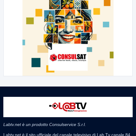
Labtv.net è un prodotto Consulservice S.r.l.
Labtv.net è il sito ufficiale del canale televisivo di Lab Tv canale 84