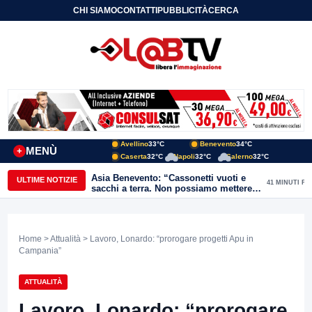
CHI SIAMO
CONTATTI
PUBBLICITÀ
CERCA
Avellino
33°C
Benevento
34°C
MENÙ
+
Caserta
32°C
Napoli
32°C
Salerno
32°C
Asia Benevento: “Cassonetti vuoti e
ULTIME NOTIZIE
41 MINUTI FA
sacchi a terra. Non possiamo mettere
una toppa alla mancanza di rispetto”
Home
>
Attualità
> Lavoro, Lonardo: “prorogare progetti Apu in
Campania”
ATTUALITÀ
Lavoro, Lonardo: “prorogare