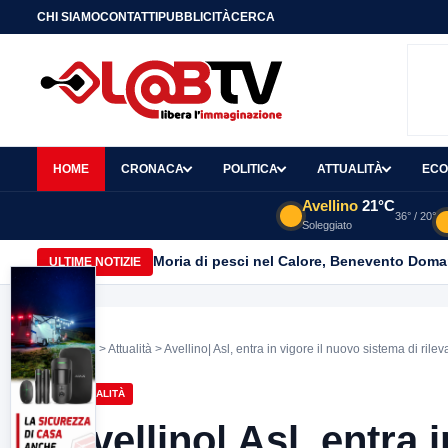
CHI SIAMO
CONTATTI
PUBBLICITÀ
CERCA
HOME
CRONACA
POLITICA
ATTUALITÀ
ECO
Avellino
21°C
36° / 20°
Soleggiato
Moria di pesci nel Calore, Benevento Doma
ULTIME NOTIZIE
Home
>
Attualità
> Avellino| Asl, entra in vigore il nuovo sistema di rile
ATTUALITÀ
Avellino| Asl, entra 