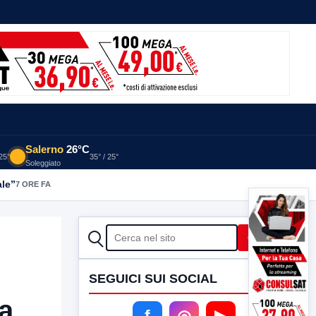
Salerno
26°C
 25°
35° / 25°
Soleggiato
ale”
7 ORE FA
CERCA
Cerca
SEGUICI SUI SOCIAL
ma
f
◎
▶