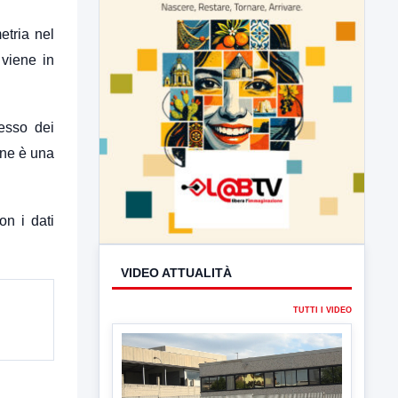
etria nel
 viene in
sesso dei
one è una
on i dati
VIDEO ATTUALITÀ
TUTTI I VIDEO