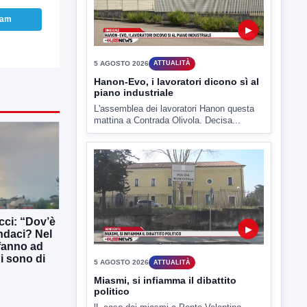
ram
▶
5 AGOSTO 2026
ATTUALITÀ
Hanon-Evo, i lavoratori dicono sì al
piano industriale
L'assemblea dei lavoratori Hanon questa
mattina a Contrada Olivola. Decisa...
ucci: “Dov’è
indaci? Nel
 fanno ad
ni sono di
▶