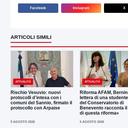
Facebook
Instagram
X
ARTICOLI SIMILI
ATTUALITÀ
ATTUALITÀ
Rischio Vesuvio: nuovi
Riforma AFAM, Bernini
protocolli d’intesa con i
lettera di una student
comuni del Sannio, firmato il
del Conservatorio di
protocollo con Arpaise
Benevento racconta il
di questa riforma»
5 AGOSTO 2026
5 AGOSTO 2026