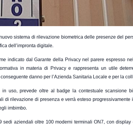
il nuovo sistema di rilevazione biometrica delle presenze del per
ica dell’impronta digitale.
e indicato dal Garante della Privacy nel parere espresso nel
ormativa in materia di Privacy e rappresenta un utile deterr
n conseguente danno per l’Azienda Sanitaria Locale e per la colle
e in uso, prevede oltre al badge la contestuale scansione b
nali di rilevazione di presenza e verrà esteso progressivamente in
degli imbimbo.
e 89 sedi aziendali oltre 100 moderni terminali ON7, con display 