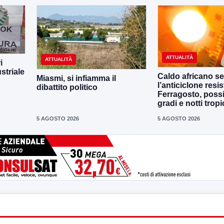
ATTUALITÀ
ATTUALITÀ
i
striale
Caldo africano se
Miasmi, si infiamma il
l’anticiclone resis
dibattito politico
Ferragosto, possi
gradi e notti tropi
5 AGOSTO 2026
5 AGOSTO 2026