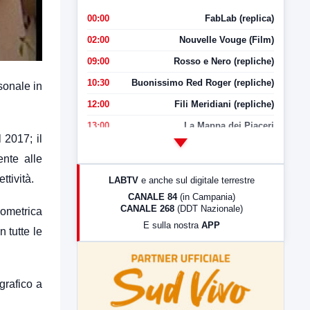
00:00
FabLab (replica)
02:00
Nouvelle Vouge (Film)
09:00
Rosso e Nero (repliche)
10:30
Buonissimo Red Roger (repliche)
sonale in
12:00
Fili Meridiani (repliche)
13:00
La Mappa dei Piaceri
 2017; il
14:00
LabNews
ente alle
17:00
LabNews (replica)
ttività.
LABTV
e anche sul digitale terrestre
18:30
Di Faccia e di Profilo (repliche)
CANALE 84
(in Campania)
CANALE 268
(DDT Nazionale)
iometrica
19:30
LabNews (Diretta)
E sulla nostra
APP
 tutte le
21:00
Free Sport
23:00
LabNews (replica)
grafico a