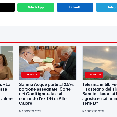
WhatsApp
LinkedIn
Teleg
ATTUALITÀ
ATTUALITÀ
: «La
Sannio Acque parte al 2,5%:
Telesina in tilt, F
essa
poltrone assegnate, Corte
il sostegno dei s
dei Conti ignorata e al
Sannio i lavori si
 valore
comando l’ex DG di Alto
agosto e i cittadi
Calore
serie B”
5 AGOSTO 2026
5 AGOSTO 2026