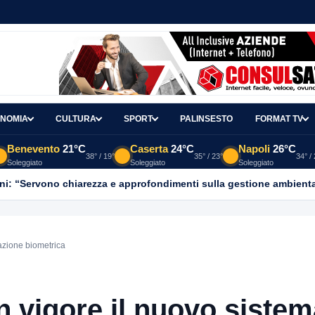
NOMIA
CULTURA
SPORT
PALINSESTO
FORMAT TV
Benevento
21°C
Caserta
24°C
Napoli
26°C
38° / 19°
35° / 23°
34° /
Soleggiato
Soleggiato
Soleggiato
ni: “Servono chiarezza e approfondimenti sulla gestione ambient
vazione biometrica
in vigore il nuovo siste