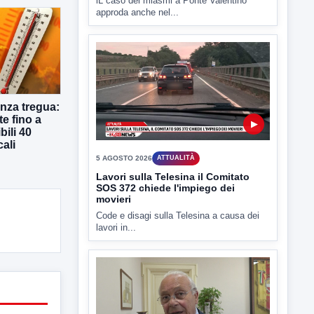
5 AGOSTO 2026
ATTUALITÀ
Miasmi, si infiamma il dibattito
politico
lL caso dei miasmi a Ponte Valentino
approda anche nel...
nza tregua:
te fino a
bili 40
cali
▶
5 AGOSTO 2026
ATTUALITÀ
Lavori sulla Telesina il Comitato
SOS 372 chiede l'impiego dei
movieri
Code e disagi sulla Telesina a causa dei
lavori in...