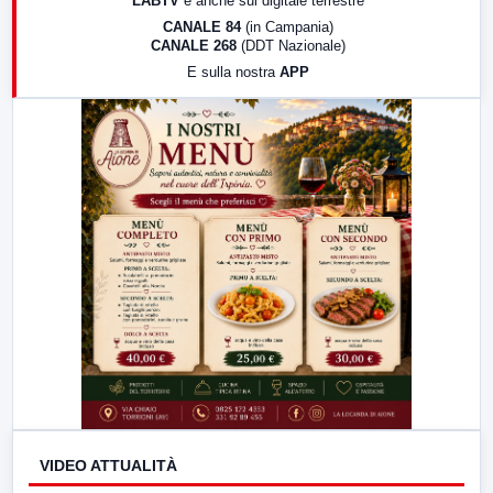
LABTV
e anche sul digitale terrestre
18:30
Di Faccia e di Profilo (repliche)
CANALE 84
(in Campania)
CANALE 268
(DDT Nazionale)
19:30
LabNews (Diretta)
E sulla nostra
APP
21:00
Free Sport
23:00
LabNews (replica)
VIDEO ATTUALITÀ