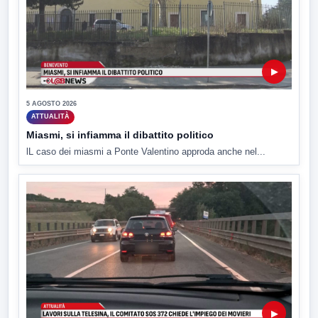
▶
5 AGOSTO 2026
ATTUALITÀ
Miasmi, si infiamma il dibattito politico
lL caso dei miasmi a Ponte Valentino approda anche nel...
▶