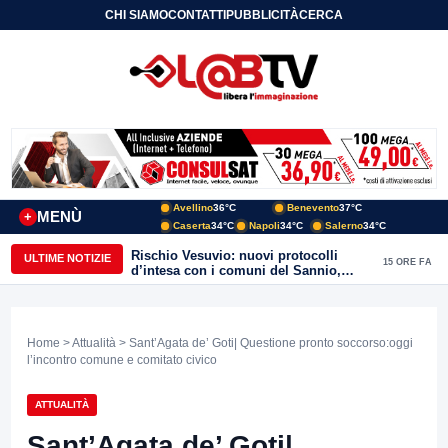
CHI SIAMO
CONTATTI
PUBBLICITÀ
CERCA
Avellino
36°C
Benevento
37°C
MENÙ
+
Caserta
34°C
Napoli
34°C
Salerno
34°C
Rischio Vesuvio: nuovi protocolli
ULTIME NOTIZIE
15 ORE FA
d’intesa con i comuni del Sannio,
firmato il protocollo con Arpaise
Home
>
Attualità
> Sant’Agata de’ Goti| Questione pronto soccorso:oggi
l’incontro comune e comitato civico
ATTUALITÀ
Sant’Agata de’ Goti|