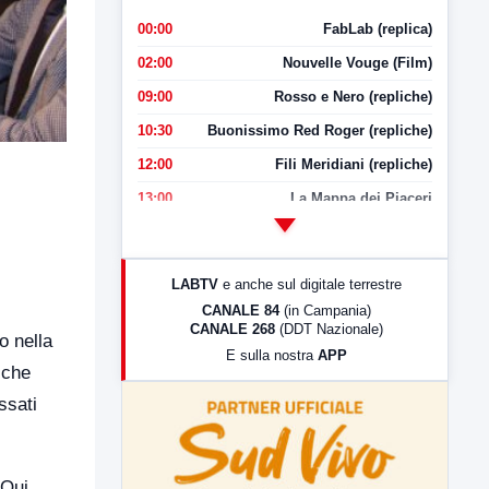
00:00
FabLab (replica)
02:00
Nouvelle Vouge (Film)
09:00
Rosso e Nero (repliche)
10:30
Buonissimo Red Roger (repliche)
12:00
Fili Meridiani (repliche)
13:00
La Mappa dei Piaceri
14:00
LabNews
17:00
LabNews (replica)
LABTV
e anche sul digitale terrestre
18:30
Di Faccia e di Profilo (repliche)
CANALE 84
(in Campania)
CANALE 268
(DDT Nazionale)
19:30
LabNews (Diretta)
o nella
E sulla nostra
APP
21:00
Free Sport
 che
23:00
LabNews (replica)
ssati
 Qui