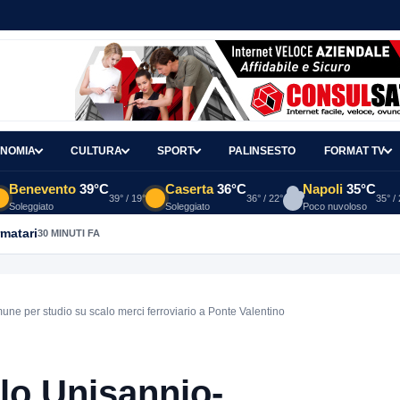
NOMIA
CULTURA
SPORT
PALINSESTO
FORMAT TV
Benevento
39°C
Caserta
36°C
Napoli
35°C
39° / 19°
36° / 22°
35° /
Soleggiato
Soleggiato
Poco nuvoloso
rmatari
30 MINUTI FA
ne per studio su scalo merci ferroviario a Ponte Valentino
lo Unisannio-