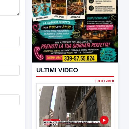
ULTIMI VIDEO
TUTTI I VIDEO
▶
6 AGOSTO 2026
CRONACA
Assunzioni sotto minaccia,
estorsione e usura: in carcere Sepe