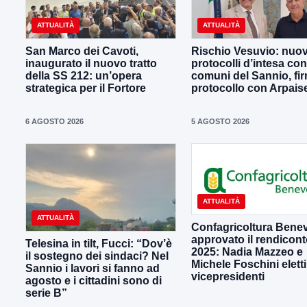
ATTUALITÀ
ATTUALITÀ
San Marco dei Cavoti,
Rischio Vesuvio: nuov
inaugurato il nuovo tratto
protocolli d’intesa con
della SS 212: un’opera
comuni del Sannio, fir
strategica per il Fortore
protocollo con Arpais
6 AGOSTO 2026
5 AGOSTO 2026
ATTUALITÀ
ATTUALITÀ
Confagricoltura Bene
approvato il rendicon
Telesina in tilt, Fucci: “Dov’è
2025: Nadia Mazzeo e
il sostegno dei sindaci? Nel
Michele Foschini eletti
Sannio i lavori si fanno ad
vicepresidenti
agosto e i cittadini sono di
serie B”