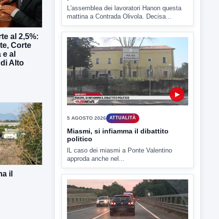
5 AGOSTO 2026
ATTUALITÀ
Hanon-Evo, i lavoratori dicono sì al
piano industriale
te al 2,5%:
L'assemblea dei lavoratori Hanon questa
te, Corte
mattina a Contrada Olivola. Decisa...
 e al
di Alto
▶
5 AGOSTO 2026
ATTUALITÀ
Miasmi, si infiamma il dibattito
a il
politico
lL caso dei miasmi a Ponte Valentino
approda anche nel...