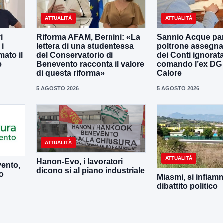
ATTUALITÀ
ATTUALITÀ
i
Riforma AFAM, Bernini: «La
Sannio Acque par
 i
lettera di una studentessa
poltrone assegna
mato il
del Conservatorio di
dei Conti ignorata
e
Benevento racconta il valore
comando l’ex DG 
di questa riforma»
Calore
5 AGOSTO 2026
5 AGOSTO 2026
ATTUALITÀ
ATTUALITÀ
Hanon-Evo, i lavoratori
vento,
dicono si al piano industriale
to
Miasmi, si infiamm
dibattito politico