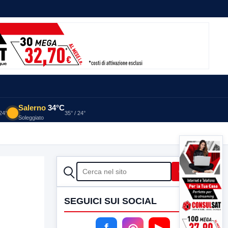
Salerno
34°C
 24°
35° / 24°
Soleggiato
CERCA
Cerca
SEGUICI SUI SOCIAL
f
◎
▶