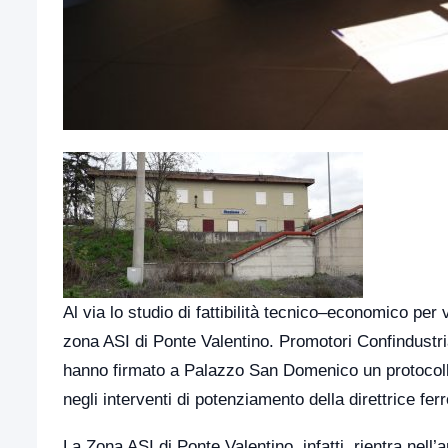
Al via lo studio di fattibilità tecnico–economico per 
zona ASI di Ponte Valentino. Promotori Confindust
hanno firmato a Palazzo San Domenico un protocollo d’
negli interventi di potenziamento della direttrice fe
La Zona ASI di Ponte Valentino, infatti, rientra nel