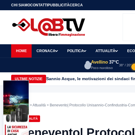
CHI SIAMO
CONTATTI
PUBBLICITÀ
CERCA
HOME
CRONACA
POLITICA
ATTUALITÀ
ECO
Avellino
37°C
38° / 20°
Poco nuvoloso
Sannio Acque, le motivazioni dei sindaci fi
ULTIME NOTIZIE
Home
>
Attualità
> Benevento| Protocollo Unisannio-Confindustria-Comu
ATTUALITÀ
Benevento| Protocol