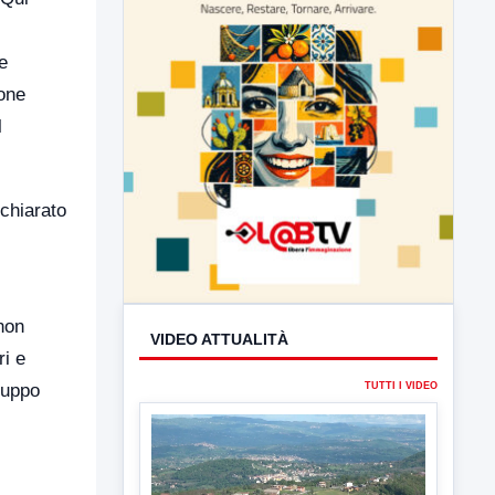
e
ione
l
ichiarato
non
ri e
luppo
VIDEO ATTUALITÀ
TUTTI I VIDEO