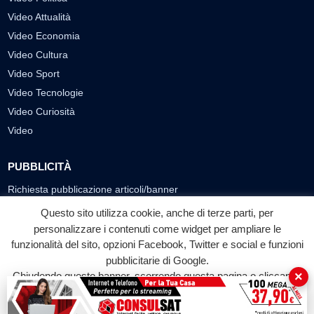
Video Attualità
Video Economia
Video Cultura
Video Sport
Video Tecnologie
Video Curiosità
Video
PUBBLICITÀ
Richiesta pubblicazione articoli/banner
Questo sito utilizza cookie, anche di terze parti, per
SEGUICI SUI SOCIAL
personalizzare i contenuti come widget per ampliare le
funzionalità del sito, opzioni Facebook, Twitter e social e funzioni
f
◎
▶
pubblicitarie di Google.
Facebook
Instagram
YouTube
×
Chiudendo questo banner, scorrendo questa pagina o cliccando
su qualunque suo elemento acconsenti all'uso dei cookie.
© 2026 LABTV - Tutti i diritti riservati
Accetta