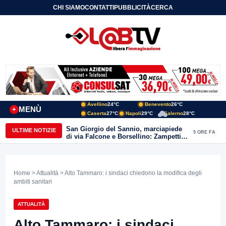
CHI SIAMO
CONTATTI
PUBBLICITÀ
CERCA
Avellino
24°C
Benevento
26°C
MENÙ
+
Caserta
27°C
Napoli
29°C
Salerno
28°C
San Giorgio del Sannio, marciapiede
ULTIME NOTIZIE
5 ORE FA
di via Falcone e Borsellino: Zampetti e
Lombardi replicano alle polemiche
Home
>
Attualità
> Alto Tammaro: i sindaci chiedono la modifica degli
ambiti sanitari
ATTUALITÀ
Alto Tammaro: i sindaci