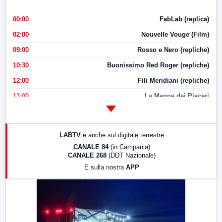
00:00
FabLab (replica)
02:00
Nouvelle Vouge (Film)
09:00
Rosso e Nero (repliche)
10:30
Buonissimo Red Roger (repliche)
12:00
Fili Meridiani (repliche)
13:00
La Mappa dei Piaceri
14:00
LabNews
17:00
LabNews (replica)
LABTV
e anche sul digitale terrestre
18:30
Di Faccia e di Profilo (repliche)
CANALE 84
(in Campania)
CANALE 268
(DDT Nazionale)
19:30
LabNews (Diretta)
E sulla nostra
APP
21:00
Free Sport
23:00
LabNews (replica)