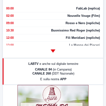
00:00
FabLab (replica)
02:00
Nouvelle Vouge (Film)
09:00
Rosso e Nero (repliche)
10:30
Buonissimo Red Roger (repliche)
12:00
Fili Meridiani (repliche)
13:00
La Mappa dei Piaceri
14:00
LabNews
17:00
LabNews (replica)
LABTV
e anche sul digitale terrestre
18:30
Di Faccia e di Profilo (repliche)
CANALE 84
(in Campania)
CANALE 268
(DDT Nazionale)
19:30
LabNews (Diretta)
E sulla nostra
APP
21:00
Free Sport
23:00
LabNews (replica)