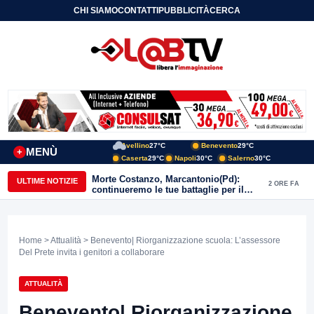
CHI SIAMO
CONTATTI
PUBBLICITÀ
CERCA
Avellino
27°C
Benevento
29°C
MENÙ
+
Caserta
29°C
Napoli
30°C
Salerno
30°C
Morte Costanzo, Marcantonio(Pd):
ULTIME NOTIZIE
2 ORE FA
continueremo le tue battaglie per il
Sannio
Home
>
Attualità
> Benevento| Riorganizzazione scuola: L’assessore
Del Prete invita i genitori a collaborare
ATTUALITÀ
Benevento| Riorganizzazione