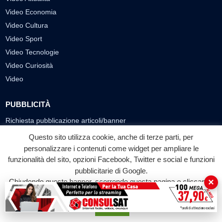
Video Economia
Video Cultura
Video Sport
Video Tecnologie
Video Curiosità
Video
PUBBLICITÀ
Richiesta pubblicazione articoli/banner
Questo sito utilizza cookie, anche di terze parti, per
SEGUICI SUI SOCIAL
personalizzare i contenuti come widget per ampliare le
f
◎
▶
funzionalità del sito, opzioni Facebook, Twitter e social e funzioni
pubblicitarie di Google.
Facebook
Instagram
YouTube
×
Chiudendo questo banner, scorrendo questa pagina o cliccando
su qualunque suo elemento acconsenti all'uso dei cookie.
© 2026 LABTV - Tutti i diritti riservati
Accetta