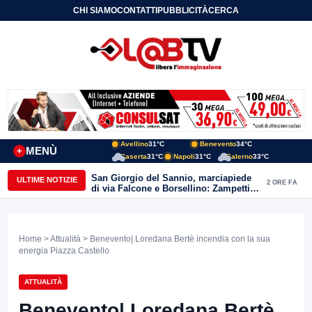
CHI SIAMO
CONTATTI
PUBBLICITÀ
CERCA
Avellino
31°C
Benevento
34°C
MENÙ
+
Caserta
31°C
Napoli
31°C
Salerno
33°C
San Giorgio del Sannio, marciapiede
ULTIME NOTIZIE
2 ORE FA
di via Falcone e Borsellino: Zampetti e
Lombardi replicano alle polemiche
Home
>
Attualità
> Benevento| Loredana Bertè incendia con la sua
energia Piazza Castello
ATTUALITÀ
Benevento| Loredana Bertè