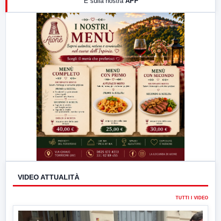
E sulla nostra
APP
21:00
Free Sport
23:00
LabNews (replica)
VIDEO ATTUALITÀ
TUTTI I VIDEO