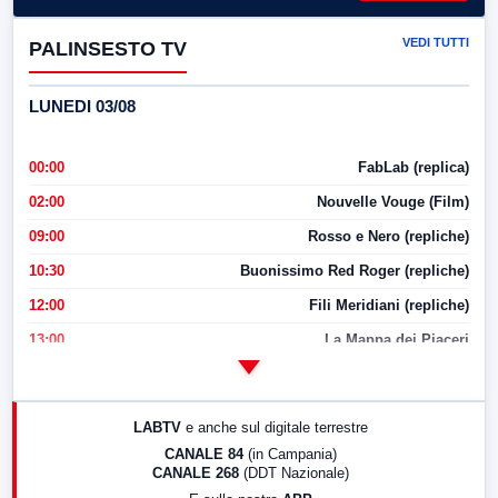
VEDI TUTTI
PALINSESTO TV
LUNEDI 03/08
00:00
FabLab (replica)
02:00
Nouvelle Vouge (Film)
09:00
Rosso e Nero (repliche)
10:30
Buonissimo Red Roger (repliche)
12:00
Fili Meridiani (repliche)
13:00
La Mappa dei Piaceri
14:00
LabNews
17:00
LabNews (replica)
LABTV
e anche sul digitale terrestre
18:30
Di Faccia e di Profilo (repliche)
CANALE 84
(in Campania)
CANALE 268
(DDT Nazionale)
19:30
LabNews (Diretta)