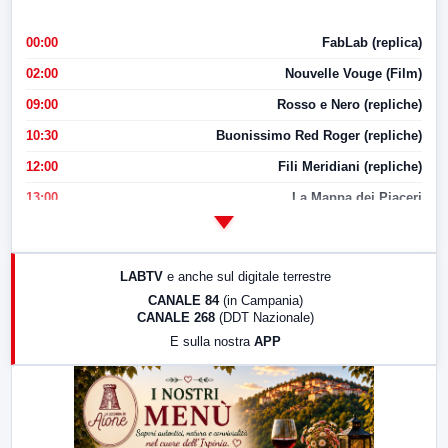
00:00
FabLab (replica)
02:00
Nouvelle Vouge (Film)
09:00
Rosso e Nero (repliche)
10:30
Buonissimo Red Roger (repliche)
12:00
Fili Meridiani (repliche)
13:00
La Mappa dei Piaceri
14:00
LabNews
17:00
LabNews (replica)
LABTV
e anche sul digitale terrestre
18:30
Di Faccia e di Profilo (repliche)
CANALE 84
(in Campania)
CANALE 268
(DDT Nazionale)
19:30
LabNews (Diretta)
E sulla nostra
APP
21:00
Free Sport
23:00
LabNews (replica)