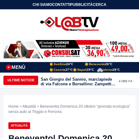
CHI SIAMO
CONTATTI
PUBBLICITÀ
CERCA
Avellino
24°C
Benevento
26°C
MENÙ
+
Caserta
27°C
Napoli
29°C
Salerno
28°C
San Giorgio del Sannio, marciapiede
ULTIME NOTIZIE
4 ORE FA
di via Falcone e Borsellino: Zampetti e
Lombardi replicano alle polemiche
Home
>
Attualità
> Benevento| Domenica 20 ottobre “giornata ecologica”
senza auto al Triggio e Ferrovia
ATTUALITÀ
Benevento| Domenica 20