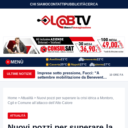
CHI SIAMO
CONTATTI
PUBBLICITÀ
CERCA
Avellino
21°C
Benevento
22°C
MENÙ
+
Caserta
25°C
Napoli
27°C
Salerno
27°C
Imprese sotto pressione, Fucci: “A
ULTIME NOTIZIE
10 ORE FA
settembre mobilitazione da Benevento
e Avellino”
Home
>
Attualità
> Nuovi pozzi per superare la crisi idrica a Montoro,
Cgil e Comune all’attacco dell’Alto Calore
ATTUALITÀ
Nuovi pozzi per superare la