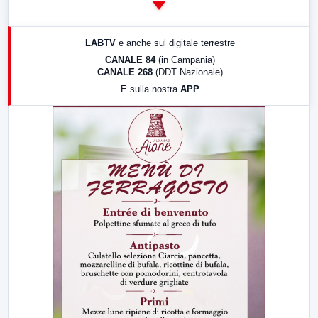
14:00
LabNews
17:00
LabNews (replica)
LABTV
e anche sul digitale terrestre
18:30
Di Faccia e di Profilo (repliche)
CANALE 84
(in Campania)
CANALE 268
(DDT Nazionale)
19:30
LabNews (Diretta)
E sulla nostra
APP
21:00
Free Sport
23:00
LabNews (replica)