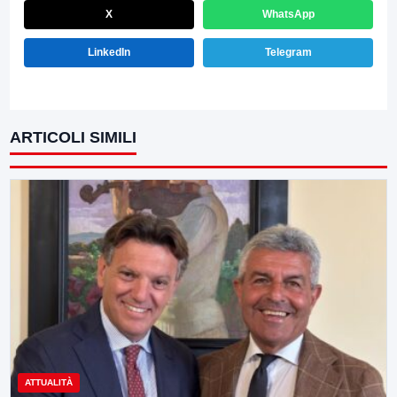
X
WhatsApp
LinkedIn
Telegram
ARTICOLI SIMILI
ATTUALITÀ